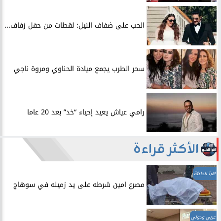
الحب على ضفاف النيل: لقطات من حفل زفاف...
سحر الطرب يجمع ميادة الحناوي ومروة ناجي
رامي عياش يعيد إحياء “خد” بعد 20 عاما
الأكثر قراءة
اقرأ الحادثة
مصرع امين شرطه على يد زميله في سوهاج
عربي ودولي