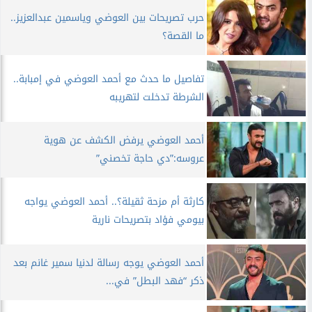
حرب تصريحات بين العوضي وياسمين عبدالعزيز..
ما القصة؟
تفاصيل ما حدث مع أحمد العوضي في إمبابة..
الشرطة تدخلت لتهريبه
أحمد العوضي يرفض الكشف عن هوية
عروسه:”دي حاجة تخصني”
كارثة أم مزحة ثقيلة؟.. أحمد العوضي يواجه
بيومي فؤاد بتصريحات نارية
أحمد العوضي يوجه رسالة لدنيا سمير غانم بعد
ذكر “فهد البطل” في...