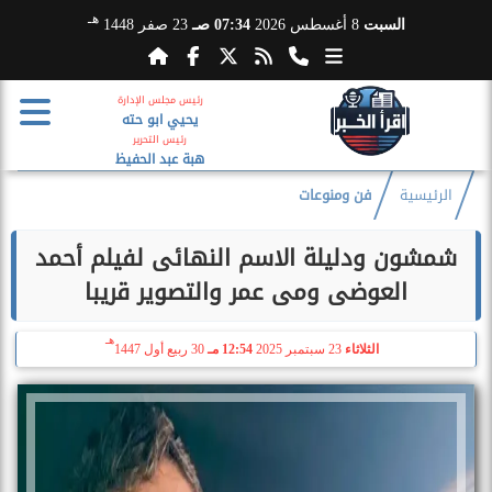
هـ
السبت
8 أغسطس 2026
07:34 صـ
23 صفر 1448
رئيس مجلس الإدارة
يحيي ابو حته
رئيس التحرير
هبة عبد الحفيظ
الرئيسية
فن ومنوعات
شمشون ودليلة الاسم النهائى لفيلم أحمد
العوضى ومى عمر والتصوير قريبا
هـ
الثلاثاء
23 سبتمبر 2025
12:54 مـ
30 ربيع أول 1447