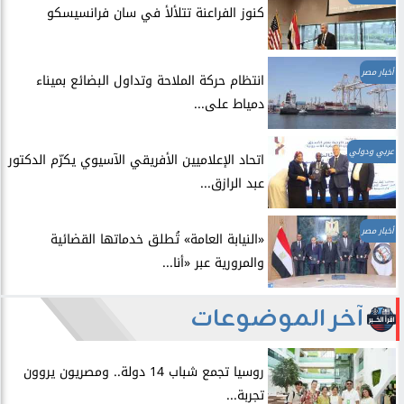
​كنوز الفراعنة تتلألأ في سان فرانسيسكو
أخبار مصر
انتظام حركة الملاحة وتداول البضائع بميناء
دمياط على...
عربي ودولي
اتحاد الإعلاميين الأفريقي الآسيوي يكرّم الدكتور
عبد الرازق...
أخبار مصر
​«النيابة العامة» تُطلق خدماتها القضائية
والمرورية عبر «أنا...
آخر الموضوعات
روسيا تجمع شباب 14 دولة.. ومصريون يروون
تجربة...