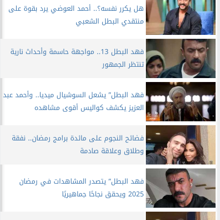
هل يكرر نفسه؟.. أحمد العوضي يرد بقوة على
منتقدي البطل الشعبي
فهد البطل 13.. مواجهة حاسمة وأحداث نارية
تنتظر الجمهور
فهد البطل” يشعل السوشيال ميديا.. وأحمد عبد
العزيز يكشف كواليس أقوى مشاهده
فضائح النجوم على مائدة برامج رمضان.. نفقة
وطلاق وعلاقة صادمة
فهد البطل” يتصدر المشاهدات في رمضان
2025 ويحقق نجاحًا جماهيريًا