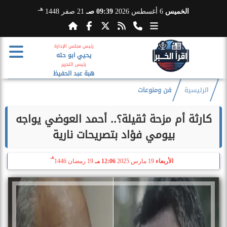
هـ
الخميس
6 أغسطس 2026
09:39 صـ
21 صفر 1448
رئيس مجلس الإدارة
يحيي ابو حته
رئيس التحرير
هبة عبد الحفيظ
الرئيسية
فن ومنوعات
كارثة أم مزحة ثقيلة؟.. أحمد العوضي يواجه
بيومي فؤاد بتصريحات نارية
هـ
الأربعاء
19 مارس 2025
12:06 مـ
19 رمضان 1446