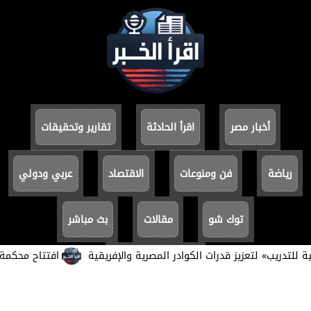
أخبار مصر
اقرأ الحادثة
تقارير وتحقيقات
رياضة
فن ومنوعات
الاقتصاد
عربي ودولي
توك شو
مقالات
بث مباشر
يب» لتعزيز قدرات الكوادر المصرية والإفريقية
افتتاح محكمة بورفؤاد 
سياسة الخصوصية
جميع الحقوق محفوظة ©