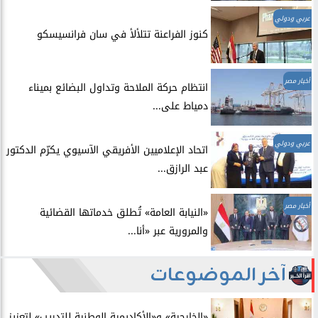
عربي ودولي
​كنوز الفراعنة تتلألأ في سان فرانسيسكو
أخبار مصر
انتظام حركة الملاحة وتداول البضائع بميناء
دمياط على...
عربي ودولي
اتحاد الإعلاميين الأفريقي الآسيوي يكرّم الدكتور
عبد الرازق...
أخبار مصر
​«النيابة العامة» تُطلق خدماتها القضائية
والمرورية عبر «أنا...
آخر الموضوعات
​«الخارجية» و«الأكاديمية الوطنية للتدريب» لتعزيز