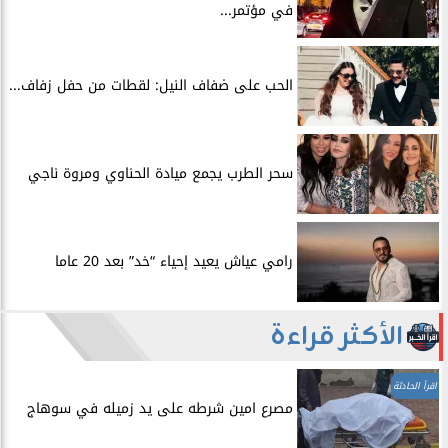
في مؤتمر...
الحب على ضفاف النيل: لقطات من حفل زفاف...
سحر الطرب يجمع ميادة الحناوي ومروة ناجي
رامي عياش يعيد إحياء “خد” بعد 20 عاما
الأكثر قراءة
اقرأ الحادثة
مصرع امين شرطه على يد زميله في سوهاج