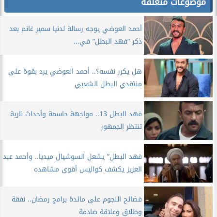
موضوعات متعلقة
أحمد العوضي يوجه رسالة لدنيا سمير غانم بعد
ذكر “فهد البطل” في...
هل يكرر نفسه؟.. أحمد العوضي يرد بقوة على
منتقدي البطل الشعبي
فهد البطل 13.. مواجهة حاسمة وأحداث نارية
تنتظر الجمهور
فهد البطل” يشعل السوشيال ميديا.. وأحمد عبد
العزيز يكشف كواليس أقوى مشاهده
فضائح النجوم على مائدة برامج رمضان.. نفقة
وطلاق وعلاقة صادمة