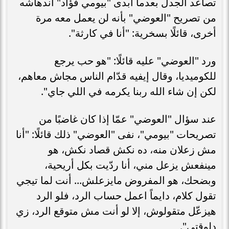
تصاعد الجدل بعدما أبدى "بيومي فؤاد" اندهاشه
من تصريح "العوضي" بأنه لن يعمل معه مرة
أخرى، قائلًا بسخرية: "أنا في كارثة".
ورد "العوضي" عليه قائلًا: "هو حب يرجع
للكوميديا، وقال إيفيه قدّام الناس مجاش معاهم،
لكن إن شاء الله ربنا يكرمه في اللي جاي".
عند سؤال "العوضي" عمّا إذا كان غاضبًا من
تصريحات "بيومي"، نفى "العوضي" ذلك قائلًا: "أنا
مش زعلان منه، ده نكش قصاد نكش، هو
مينفعش يزعل مني، أنا ردّيت بكل أريحية،
وبضحك، هو المفروض مايزعلش... أنت لما تيجي
تقول كلام، دايماً اعمل حساب الرد، فلو الرد
هيزعّل متقولوش، إلا لو أنت مش متوقع الرد، زي
دلوقتي".