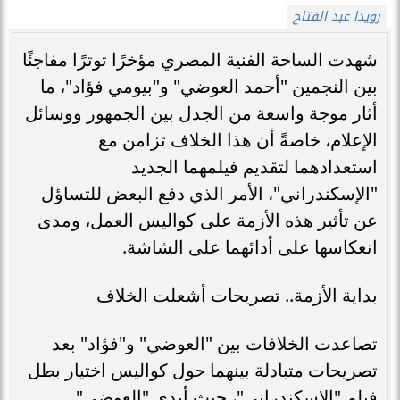
رويدا عبد الفتاح
شهدت الساحة الفنية المصري مؤخرًا توترًا مفاجئًا
بين النجمين "أحمد العوضي" و"بيومي فؤاد"، ما
أثار موجة واسعة من الجدل بين الجمهور ووسائل
الإعلام، خاصةً أن هذا الخلاف تزامن مع
استعدادهما لتقديم فيلمهما الجديد
"الإسكندراني"، الأمر الذي دفع البعض للتساؤل
عن تأثير هذه الأزمة على كواليس العمل، ومدى
انعكاسها على أدائهما على الشاشة.
بداية الأزمة.. تصريحات أشعلت الخلاف
تصاعدت الخلافات بين "العوضي" و"فؤاد" بعد
تصريحات متبادلة بينهما حول كواليس اختيار بطل
فيلم "الإسكندراني"، حيث أبدى "العوضي"