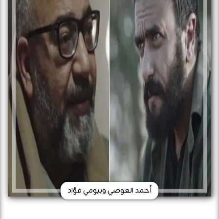
أحمد العوضي وبيومي فؤاد