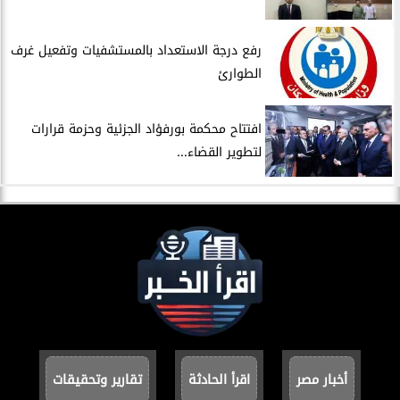
​رفع درجة الاستعداد بالمستشفيات وتفعيل غرف
الطوارئ
افتتاح محكمة بورفؤاد الجزئية وحزمة قرارات
لتطوير القضاء...
أخبار مصر
اقرأ الحادثة
تقارير وتحقيقات