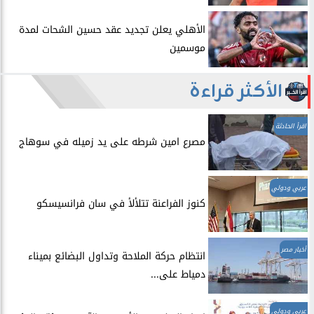
الأهلي يعلن تجديد عقد حسين الشحات لمدة
موسمين
الأكثر قراءة
اقرأ الحادثة
مصرع امين شرطه على يد زميله في سوهاج
عربي ودولي
​كنوز الفراعنة تتلألأ في سان فرانسيسكو
أخبار مصر
انتظام حركة الملاحة وتداول البضائع بميناء
دمياط على...
عربي ودولي