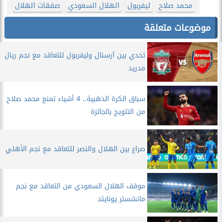
محمد صلاح
ليفربول
الهلال السعودي
صفقات الهلال
موضوعات متعلقة
تحدي بين آرسنال وليفربول للتعاقد مع نجم ريال
مدريد
سباق الكرة الذهبية.. 4 أشياء تمنع محمد صلاح
من التتويج بالجائزة
صراع بين الهلال والنصر للتعاقد مع نجم الأهلي
موقف الهلال السعودي من التعاقد مع نجم
مانشستر يونايتد