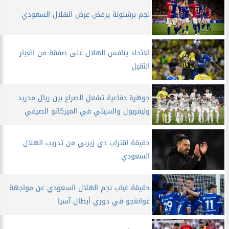
نجم برشلونة يرفض عرض الهلال السعودي
الاتحاد ينافس الهلال على صفقة من العيار
الثقيل
جوهرة دفاعية تشعل الصراع بين ريال مدريد
وليفربول والسيتي في الميركاتو الصيفي
حقيقة اقتراب دي زيربي من تدريب الهلال
السعودي
حقيقة غياب نجم الهلال السعودي عن مواجهة
غوانغجو في دوري أبطال آسيا