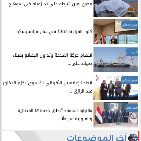
مصرع امين شرطه على يد زميله في سوهاج
عربي ودولي
​كنوز الفراعنة تتلألأ في سان فرانسيسكو
أخبار مصر
انتظام حركة الملاحة وتداول البضائع بميناء
دمياط على...
عربي ودولي
اتحاد الإعلاميين الأفريقي الآسيوي يكرّم الدكتور
عبد الرازق...
أخبار مصر
​«النيابة العامة» تُطلق خدماتها القضائية
والمرورية عبر «أنا...
آخر الموضوعات