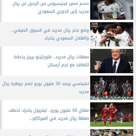
حسم مصير فينيسيوس من الرحيل عن ريال
مدريد إلى الدوري السعودي
وضع نجم ريال مدريد في السوق الصيفي..
والهلال السعودي يتحرك
صفقات ريال مدريد.. فلورنتينو بيريز يخطط
للتعاقد مع نجم آرسنال
تشيلسي يرصد 30 مليون يورو لضم جوهرة ريال
مدريد
مقابل 50 مليون يورو.. ليفربول يتحرك لخطف
صفقة ريال مدريد في الميركاتو...