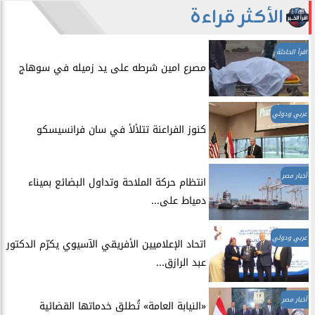
الأكثر قراءة
اقرأ الحادثة
مصرع امين شرطه على يد زميله في سوهاج
عربي ودولي
​كنوز الفراعنة تتلألأ في سان فرانسيسكو
أخبار مصر
انتظام حركة الملاحة وتداول البضائع بميناء
دمياط على...
عربي ودولي
اتحاد الإعلاميين الأفريقي الآسيوي يكرّم الدكتور
عبد الرازق...
أخبار مصر
​«النيابة العامة» تُطلق خدماتها القضائية