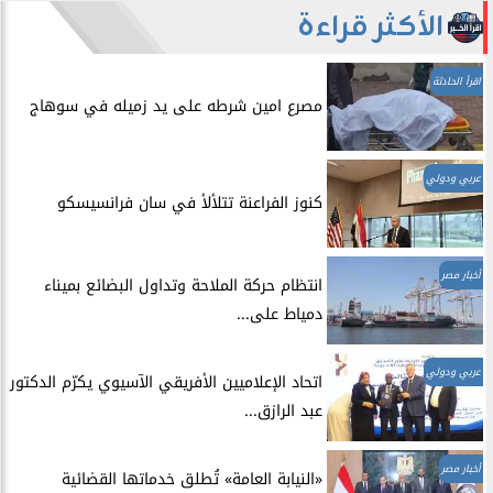
الأكثر قراءة
اقرأ الحادثة
مصرع امين شرطه على يد زميله في سوهاج
عربي ودولي
​كنوز الفراعنة تتلألأ في سان فرانسيسكو
أخبار مصر
انتظام حركة الملاحة وتداول البضائع بميناء
دمياط على...
عربي ودولي
اتحاد الإعلاميين الأفريقي الآسيوي يكرّم الدكتور
عبد الرازق...
أخبار مصر
​«النيابة العامة» تُطلق خدماتها القضائية