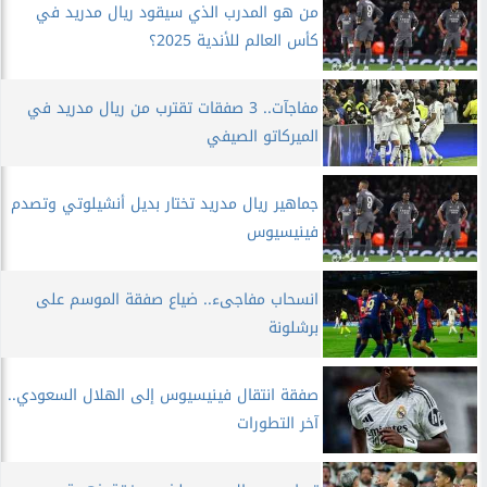
من هو المدرب الذي سيقود ريال مدريد في
كأس العالم للأندية 2025؟
مفاجآت.. 3 صفقات تقترب من ريال مدريد في
الميركاتو الصيفي
جماهير ريال مدريد تختار بديل أنشيلوتي وتصدم
فينيسيوس
انسحاب مفاجىء.. ضياع صفقة الموسم على
برشلونة
صفقة انتقال فينيسيوس إلى الهلال السعودي..
آخر التطورات