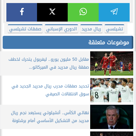
تشيلسي
ريال مدريد
الدوري الإسباني
صفقات تشيلسي
موضوعات متعلقة
مقابل 50 مليون يورو.. ليفربول يتحرك لخطف
صفقة ريال مدريد في الميركاتو...
تحديد صفقات مدرب ريال مدريد الجديد في
سوق الانتقالات الصيفي
نهائي الكأس.. أنشيلوتي يستبعد نجم ريال
مدريد من التشكيل الأساسي أمام برشلونة