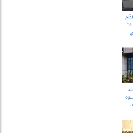
ظّم
لات
ي
كد
سوة
...