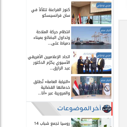
عربي ودولي
​كنوز الفراعنة تتلألأ في
سان فرانسيسكو
أخبار مصر
انتظام حركة الملاحة
وتداول البضائع بميناء
دمياط على...
عربي ودولي
اتحاد الإعلاميين الأفريقي
الآسيوي يكرّم الدكتور
عبد الرازق...
أخبار مصر
​«النيابة العامة» تُطلق
خدماتها القضائية
والمرورية عبر «أنا...
آخر الموضوعات
روسيا تجمع شباب 14