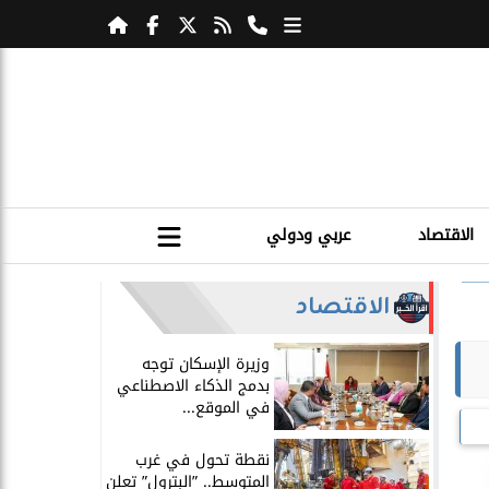
الاقتصاد
عربي ودولي
الاقتصاد
​وزيرة الإسكان توجه
بدمج الذكاء الاصطناعي
في الموقع...
​نقطة تحول في غرب
المتوسط.. ”البترول” تعلن