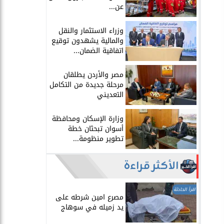
عن...
​وزراء الاستثمار والنقل
والمالية يشهدون توقيع
اتفاقية الضمان...
​مصر والأردن يطلقان
مرحلة جديدة من التكامل
التعديني
وزارة الإسكان ومحافظة
أسوان تبحثان خطة
تطوير منظومة...
الأكثر قراءة
اقرأ الحادثة
مصرع امين شرطه على
يد زميله في سوهاج