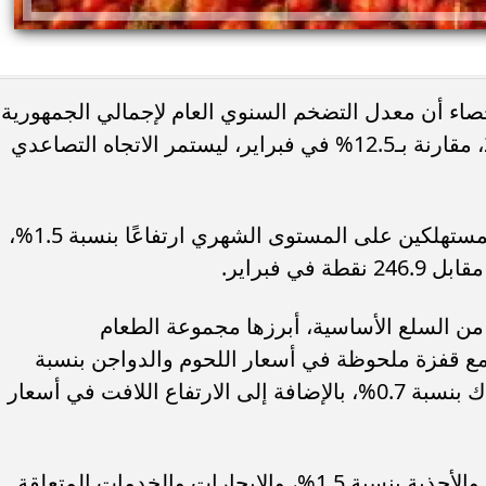
إحصاء أن معدل التضخم السنوي العام لإجمالي الجمهورية
ارتفع إلى 13.1% خلال شهر مارس 2025، مقارنة بـ12.5% في فبراير، ليستمر الاتجاه التصاعدي
كما سجل الرقم القياسي العام لأسعار المستهلكين على المستوى الشهري ارتفاعًا بنسبة 1.5%،
د من السلع الأساسية، أبرزها مجموعة الطعام
وبات التي ارتفعت بنسبة 2.9%، مع قفزة ملحوظة في أسعار اللحوم والدواجن بنسبة
2.8%، والخضروات بنسبة 3.1%، والأسماك بنسبة 0.7%، بالإضافة إلى الارتفاع اللافت في أسعار
وشملت الارتفاعات أيضًا أقسام الملابس والأحذية بنسبة 1.5%، والإيجارات والخدمات المتعلقة