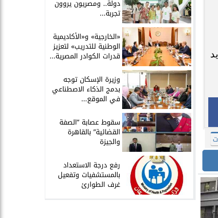
دولة.. ومصريون يروون
تجربة...
​«الخارجية» و«الأكاديمية
الوطنية للتدريب» لتعزيز
د
قدرات الكوادر المصرية...
​وزيرة الإسكان توجه
بدمج الذكاء الاصطناعي
في الموقع...
سقوط عصابة ”الصفة
القضائية” بالقاهرة
ت
والجيزة
​رفع درجة الاستعداد
بالمستشفيات وتفعيل
غرف الطوارئ