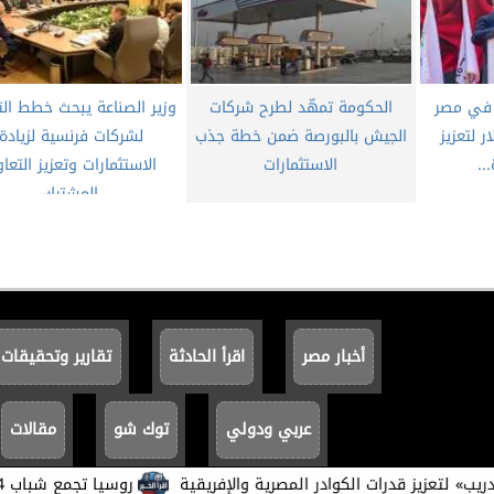
 في مصر
الحكومة تمهّد لطرح شركات
وزير الصناعة يبحث خطط الت
ولار لتعزيز
الجيش بالبورصة ضمن خطة جذب
لشركات فرنسية لزيادة
..
الاستثمارات
الاستثمارات وتعزيز التعا
المشترك
أخبار مصر
اقرأ الحادثة
تقارير وتحقيقات
عربي ودولي
توك شو
مقالات
زيز قدرات الكوادر المصرية والإفريقية
روسيا تجمع شباب 14 دولة.. ومصريون يروون تجربة أكاديمية استثنائية