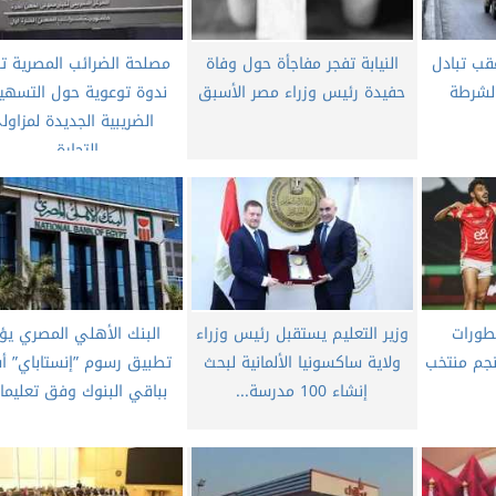
قب تبادل
النيابة تفجر مفاجأة حول وفاة
مصلحة الضرائب المصرية تن
الشرطة
حفيدة رئيس وزراء مصر الأسبق
ندوة توعوية حول التسهي
الضريبية الجديدة لمزاول
التجارة...
طورات
وزير التعليم يستقبل رئيس وزراء
البنك الأهلي المصري يؤ
جم منتخب
ولاية ساكسونيا الألمانية لبحث
تطبيق رسوم ”إنستاباي” أ
إنشاء 100 مدرسة...
بباقي البنوك وفق تعليمات