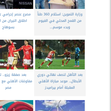
وزارة التموين: استلام 360 طناً
مصرع عنصر إجرامي ع
من القمح المحلي في الفيوم
اطلاق النيران من 
وبدء موسم...
بسوهاج
بعد التأهل لنصف نهائي دوري
بعد صفقة زيزو.. ت
الأبطال.. موعد مباراة الأهلي
مفاوضات الأهلي مع ن
المقبلة أمام بيراميدز
مصر