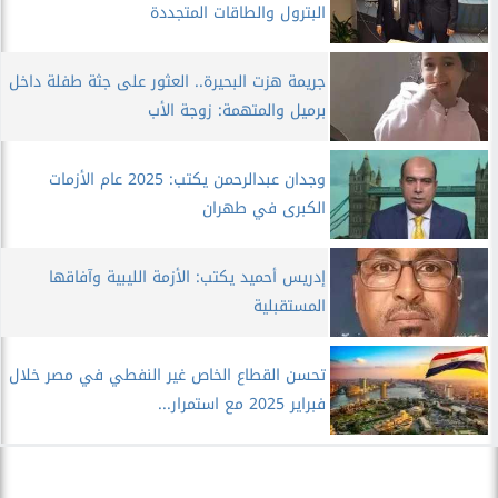
البترول والطاقات المتجددة
جريمة هزت البحيرة.. العثور على جثة طفلة داخل
برميل والمتهمة: زوجة الأب
وجدان عبدالرحمن يكتب: 2025 عام الأزمات
الكبرى في طهران
إدريس أحميد يكتب: الأزمة الليبية وآفاقها
المستقبلية
تحسن القطاع الخاص غير النفطي في مصر خلال
فبراير 2025 مع استمرار...