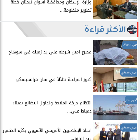
وزارة الإسكان ومحافظة أسوان تبحثان خطة
تطوير منظومة...
الأكثر قراءة
اقرأ الحادثة
مصرع امين شرطه على يد زميله في سوهاج
عربي ودولي
​كنوز الفراعنة تتلألأ في سان فرانسيسكو
أخبار مصر
انتظام حركة الملاحة وتداول البضائع بميناء
دمياط على...
عربي ودولي
اتحاد الإعلاميين الأفريقي الآسيوي يكرّم الدكتور
عبد الرازق...