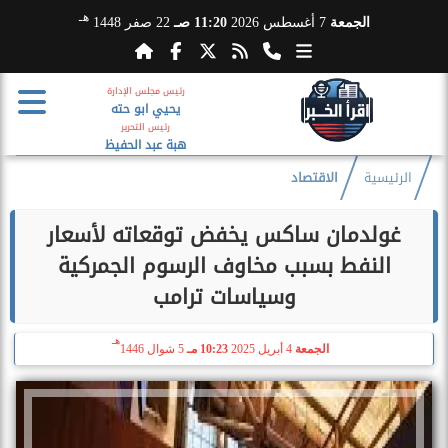
هـ
الجمعة
7 أغسطس 2026
11:20 صـ
22 صفر 1448
رئيس مجلس الإدارة
يحيي ابو حته
رئيس التحرير
هبة عبد الحفيظ
الرئيسية
الاقتصاد
غولدمان ساكس يخفض توقعاته لأسعار
النفط بسبب مخاوف الرسوم الجمركية
وسياسات ترامب
هـ
الجمعة
4 أبريل 2025
10:23 مـ
5 شوال 1446