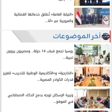
أخبار مصر
​«النيابة العامة» تُطلق خدماتها القضائية
والمرورية عبر «أنا...
آخر الموضوعات
روسيا تجمع شباب 14 دولة.. ومصريون يروون
تجربة...
​«الخارجية» و«الأكاديمية الوطنية للتدريب» لتعزيز
قدرات الكوادر المصرية...
​وزيرة الإسكان توجه بدمج الذكاء الاصطناعي
في الموقع...