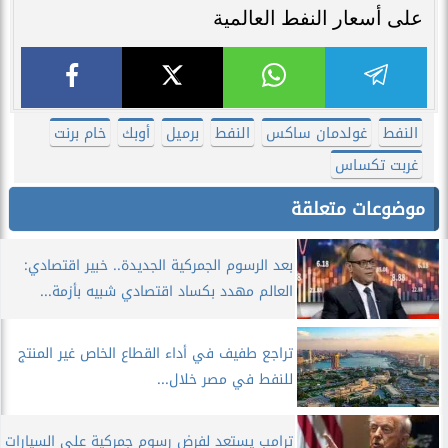
على أسعار النفط العالمية
النفط
غولدمان ساكس
النفط
برميل
أوبك
خام برنت
غربت تكساس
موضوعات متعلقة
بعد الرسوم الجمركية الجديدة.. خبير اقتصادي:
العالم مهدد بكساد اقتصادي شبيه بأزمة...
تراجع طفيف في أداء القطاع الخاص غير المنتج
للنفط في مصر خلال...
ترامب يستعد لفرض رسوم جمركية على السيارات