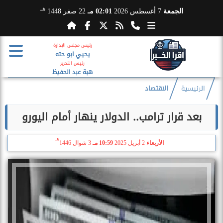
هـ
الجمعة
7 أغسطس 2026
02:01 مـ
22 صفر 1448
رئيس مجلس الإدارة
يحيي ابو حته
رئيس التحرير
هبة عبد الحفيظ
الرئيسية
الاقتصاد
بعد قرار ترامب.. الدولار ينهار أمام اليورو
هـ
الأربعاء
2 أبريل 2025
10:59 مـ
3 شوال 1446