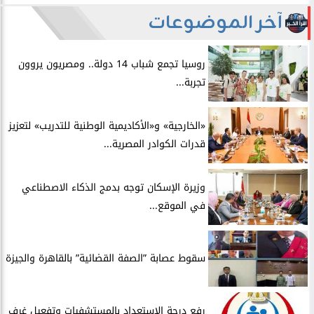
آخر الموضوعات
روسيا تجمع شباب 14 دولة.. ومصريون يروون
تجربة...
​«الخارجية» و«الأكاديمية الوطنية للتدريب» لتعزيز
قدرات الكوادر المصرية...
​وزيرة الإسكان توجه بدمج الذكاء الاصطناعي
في الموقع...
سقوط عصابة ”الصفة القضائية” بالقاهرة والجيزة
​رفع درجة الاستعداد بالمستشفيات وتفعيل غرف