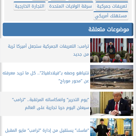
تعريفات جمركية
سرقة الولايات المتحدة
التجارة الخارجية
مستهلك أمريكي
موضوعات متعلقة
ترامب: التعريفات الجمركية ستجعل أميركا ثرية
من جديد
نتنياهو وصفه بـ”فيلادلفيا2”.. كل ما تريد معرفته
عن ”محور موراج”
”يوم التحرير” وانعكاساته المرتقبة.. ”ترامب”
سيعلن اليوم حربا تجارية على العالم
”ماسك” يستقيل من إدارة ”ترامب” مايو المقبل