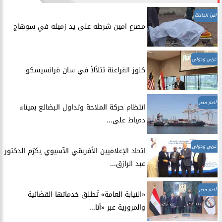
اقرأ الحادثة
مصرع امين شرطه على يد زميله في سوهاج
عربي ودولي
​كنوز الفراعنة تتلألأ في سان فرانسيسكو
أخبار مصر
انتظام حركة الملاحة وتداول البضائع بميناء
دمياط على...
عربي ودولي
اتحاد الإعلاميين الأفريقي الآسيوي يكرّم الدكتور
عبد الرازق...
أخبار مصر
​«النيابة العامة» تُطلق خدماتها القضائية
والمرورية عبر «أنا...