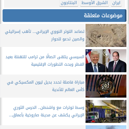
ايران
الشرق الأوسط
البنتاجون
موضوعات متعلقة
تصاعد التوتر النووي الإيراني... تأهب إسرائيلي
والصين تدعو للحوار
السيسي يتلقى اتصالًا من ترامب للتهنئة بعيد
الفطر وبحث التطورات الإقليمية
مباراة فاصلة تحدد بديل ليون المكسيكي في
كأس العالم للأندية
وسط توترات مع واشنطن.. الحرس الثوري
الإيراني يكشف عن مدينة صاروخية بأعماق...