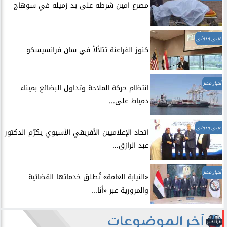
مصرع امين شرطه على يد زميله في سوهاج
عربي ودولي
​كنوز الفراعنة تتلألأ في سان فرانسيسكو
أخبار مصر
انتظام حركة الملاحة وتداول البضائع بميناء
دمياط على...
عربي ودولي
اتحاد الإعلاميين الأفريقي الآسيوي يكرّم الدكتور
عبد الرازق...
أخبار مصر
​«النيابة العامة» تُطلق خدماتها القضائية
والمرورية عبر «أنا...
آخر الموضوعات