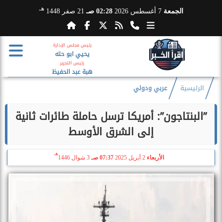
هـ
الجمعة
7 أغسطس 2026
02:28 صـ
21 صفر 1448
رئيس مجلس الإدارة
يحيي ابو حته
رئيس التحرير
هبة عبد الحفيظ
الرئيسية
عربي ودولي
”البنتاجون”: أمريكا ترسل حاملة طائرات ثانية
إلى الشرق الأوسط
هـ
الأربعاء
2 أبريل 2025
07:37 صـ
3 شوال 1446