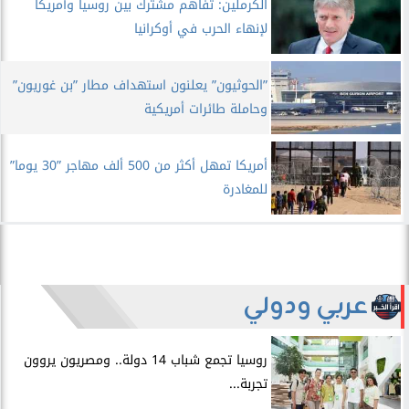
الكرملين: تفاهم مشترك بين روسيا وأمريكا
لإنهاء الحرب في أوكرانيا
”الحوثيون” يعلنون استهداف مطار ”بن غوريون”
وحاملة طائرات أمريكية
أمريكا تمهل أكثر من 500 ألف مهاجر ”30 يوما”
للمغادرة
عربي ودولي
روسيا تجمع شباب 14 دولة.. ومصريون يروون
تجربة...