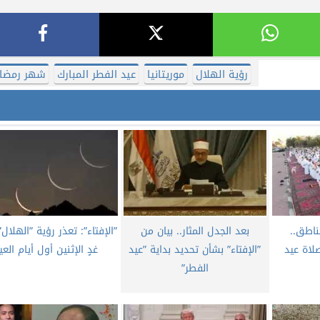
رؤية الهلال
موريتانيا
عيد الفطر المبارك
شهر رمضا
ناطق..
بعد الجدل المثار.. بيان من
”الإفتاء”: تعذر رؤية ”الهلال
لاة عيد
”الإفتاء” بشأن تحديد بداية ”عيد
غدٍ الإثنين أول أيام العي
الفطر”