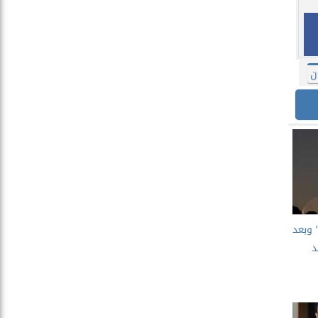
ن
” وبعد
د