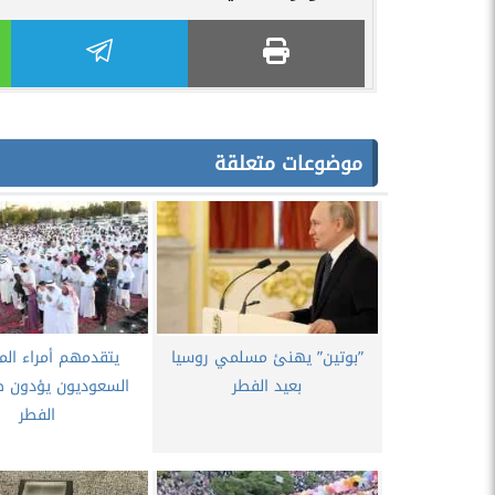
موضوعات متعلقة
”بوتين” يهنئ مسلمي روسيا
يتقدمهم أمراء الم
بعيد الفطر
السعوديون يؤدون ص
الفطر