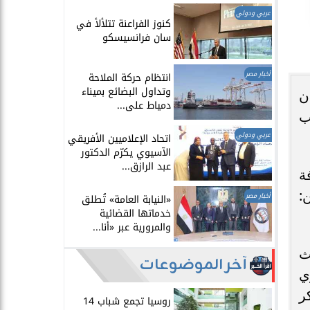
عربي ودولي
​كنوز الفراعنة تتلألأ في
سان فرانسيسكو
أخبار مصر
انتظام حركة الملاحة
وتداول البضائع بميناء
ن
دمياط على...
ب
عربي ودولي
اتحاد الإعلاميين الأفريقي
الآسيوي يكرّم الدكتور
عبد الرازق...
ة
:
أخبار مصر
​«النيابة العامة» تُطلق
خدماتها القضائية
والمرورية عبر «أنا...
ث
آخر الموضوعات
ي
ر
روسيا تجمع شباب 14