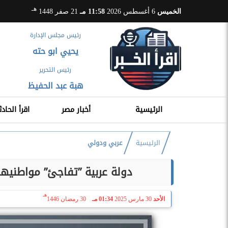
هـ
الخميس
6 أغسطس 2026
11:58 مـ
21 صفر 1448
رئيس مجلس الإدارة
يحيي ابو حته
رئيس التحرير
هبة عبد الحفيظ
الرئيسية
أخبار مصر
اقرأ الحادث
الرئيسية
عربي ودولي
دولة عربية ”تفاجئ” مواطنيها
هـ
الأحد
30 مارس 2025
01:34 مـ
30 رمضان 1446