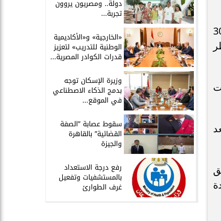
دولة.. ومصريون يروون
تجربة...
رية، قد أعلنت تعذر رؤية هلال شهر شوال 2025، وأن اليوم الأحد 30
​«الخارجية» و«الأكاديمية
ر
الوطنية للتدريب» لتعزيز
قدرات الكوادر المصرية...
​وزيرة الإسكان توجه
ت
بدمج الذكاء الاصطناعي
في الموقع...
سقوط عصابة ”الصفة
د
القضائية” بالقاهرة
والجيزة
​رفع درجة الاستعداد
ق
بالمستشفيات وتفعيل
دة
غرف الطوارئ