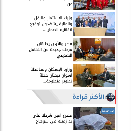
عن...
​وزراء الاستثمار والنقل
والمالية يشهدون توقيع
اتفاقية الضمان...
​مصر والأردن يطلقان
مرحلة جديدة من التكامل
التعديني
وزارة الإسكان ومحافظة
أسوان تبحثان خطة
تطوير منظومة...
الأكثر قراءة
اقرأ الحادثة
مصرع امين شرطه على
يد زميله في سوهاج