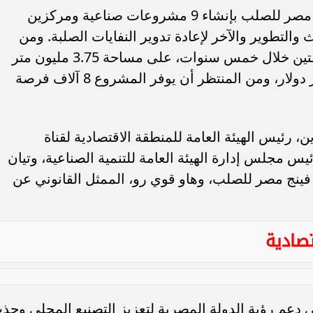
بموجب الاتفاق، ستقوم شركة شين فينج مصر للصلب بإنشاء 9 مشروعات صناعية ومركزين
لتطوير والآخر لإعادة تدوير النفايات الصلبة. ومن
المقرر تنفيذ هذه المشروعات على مرحلتين خلال خمس سنوات، على مساحة 3.75 مليون متر
مربع، باستثمارات إجمالية تبلغ 1.65 مليار دولار، ومن المنتظر أن يوفر المشروع 8 آلاف فرصة
ن، رئيس الهيئة العامة للمنطقة الاقتصادية لقناة
 مجلس إدارة الهيئة العامة للتنمية الصناعية، وتيان
نج مصر للصلب، وهاو قوي رو، الممثل القانوني عن
صادية
 دعم رؤية الدولة المصرية لتعزيز التصنيع المحلي وجذ