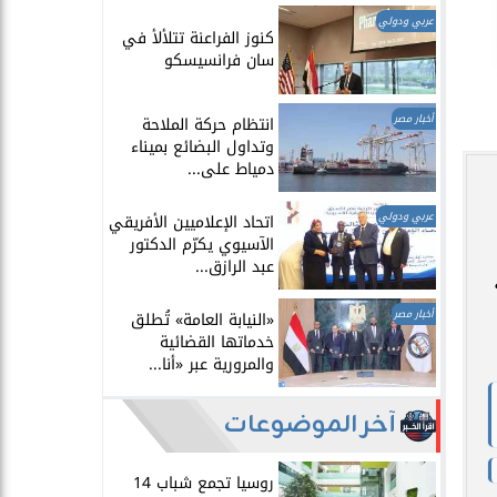
عربي ودولي
​كنوز الفراعنة تتلألأ في
سان فرانسيسكو
أخبار مصر
انتظام حركة الملاحة
وتداول البضائع بميناء
دمياط على...
عربي ودولي
اتحاد الإعلاميين الأفريقي
الآسيوي يكرّم الدكتور
عبد الرازق...
أخبار مصر
​«النيابة العامة» تُطلق
خدماتها القضائية
والمرورية عبر «أنا...
آخر الموضوعات
روسيا تجمع شباب 14