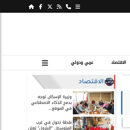
الاقتصاد
عربي ودولي
الاقتصاد
​وزيرة الإسكان توجه
بدمج الذكاء الاصطناعي
في الموقع...
​نقطة تحول في غرب
المتوسط.. ”البترول” تعلن