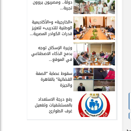
دولة.. ومصريون يروون
تجربة...
​«الخارجية» و«الأكاديمية
الوطنية للتدريب» لتعزيز
قدرات الكوادر المصرية...
​وزيرة الإسكان توجه
بدمج الذكاء الاصطناعي
في الموقع...
سقوط عصابة ”الصفة
القضائية” بالقاهرة
والجيزة
​رفع درجة الاستعداد
بالمستشفيات وتفعيل
غرف الطوارئ
ب