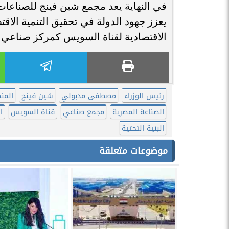
في النهاية يعد مجمع شين فينج للصناعات
يعزز جهود الدولة في تحقيق التنمية الاق
الاقتصادية لقناة السويس كمركز صناعي 
رئيس الوزراء
مصطفى مدبولي
شين فينج
المن
الصناعة المصرية
مجمع صناعي
قناة السويس
ا
البنية التحتية
موضوعات متعلقة