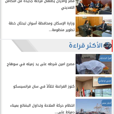
​مصر والأردن يطلقان مرحلة جديدة من التكامل
التعديني
وزارة الإسكان ومحافظة أسوان تبحثان خطة
تطوير منظومة...
الأكثر قراءة
اقرأ الحادثة
مصرع امين شرطه على يد زميله في سوهاج
عربي ودولي
​كنوز الفراعنة تتلألأ في سان فرانسيسكو
أخبار مصر
انتظام حركة الملاحة وتداول البضائع بميناء
دمياط على...