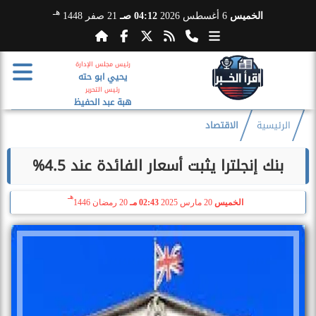
هـ
الخميس
6 أغسطس 2026
04:12 صـ
21 صفر 1448
رئيس مجلس الإدارة
يحيي ابو حته
رئيس التحرير
هبة عبد الحفيظ
الرئيسية
الاقتصاد
بنك إنجلترا يثبت أسعار الفائدة عند 4.5%
هـ
الخميس
20 مارس 2025
02:43 مـ
20 رمضان 1446