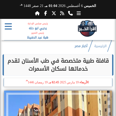
هـ
الخميس
6 أغسطس 2026
01:04 مـ
21 صفر 1448
رئيس مجلس الإدارة
يحيي ابو حته
رئيس التحرير
هبة عبد الحفيظ
الرئيسية
أخبار مصر
قافلة طبية متخصصة في طب الأسنان تقدم
خدماتها لسكان الأسمرات
هـ
الأربعاء
19 مارس 2025
02:45 مـ
19 رمضان 1446