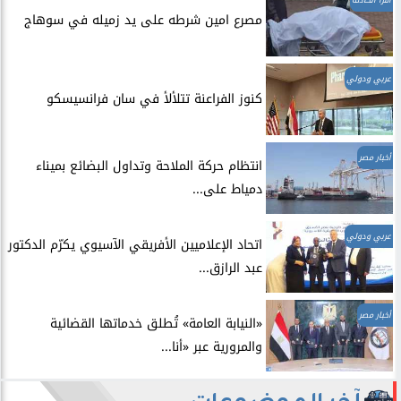
اقرأ الحادثة
مصرع امين شرطه على يد زميله في سوهاج
عربي ودولي
​كنوز الفراعنة تتلألأ في سان فرانسيسكو
أخبار مصر
انتظام حركة الملاحة وتداول البضائع بميناء
دمياط على...
عربي ودولي
اتحاد الإعلاميين الأفريقي الآسيوي يكرّم الدكتور
عبد الرازق...
أخبار مصر
​«النيابة العامة» تُطلق خدماتها القضائية
والمرورية عبر «أنا...