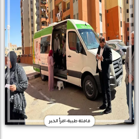
قافلة طبية-اقرأ الخبر