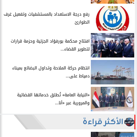
​رفع درجة الاستعداد بالمستشفيات وتفعيل غرف
الطوارئ
افتتاح محكمة بورفؤاد الجزئية وحزمة قرارات
لتطوير القضاء...
انتظام حركة الملاحة وتداول البضائع بميناء
دمياط على...
​«النيابة العامة» تُطلق خدماتها القضائية
والمرورية عبر «أنا...
الأكثر قراءة