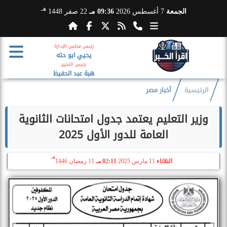
هـ
الجمعة
7 أغسطس 2026
09:36 مـ
22 صفر 1448
رئيس مجلس الإدارة
يحيي ابو حته
رئيس التحرير
هبة عبد الحفيظ
الرئيسية
أخبار مصر
وزير التعليم يعتمد جدول امتحانات الثانوية
العامة للدور الأول 2025
هـ
الثلاثاء
11 مارس 2025
02:11 مـ
11 رمضان 1446