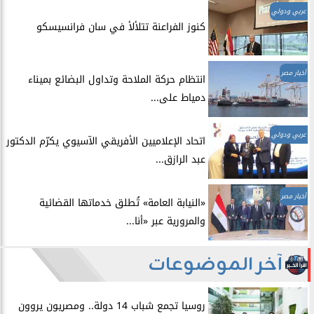
عربي ودولي
​كنوز الفراعنة تتلألأ في سان فرانسيسكو
أخبار مصر
انتظام حركة الملاحة وتداول البضائع بميناء
دمياط على...
عربي ودولي
اتحاد الإعلاميين الأفريقي الآسيوي يكرّم الدكتور
عبد الرازق...
أخبار مصر
​«النيابة العامة» تُطلق خدماتها القضائية
والمرورية عبر «أنا...
آخر الموضوعات
روسيا تجمع شباب 14 دولة.. ومصريون يروون