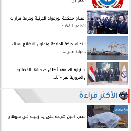
الطوارئ
افتتاح محكمة بورفؤاد الجزئية وحزمة قرارات
لتطوير القضاء...
انتظام حركة الملاحة وتداول البضائع بميناء
دمياط على...
​«النيابة العامة» تُطلق خدماتها القضائية
والمرورية عبر «أنا...
الأكثر قراءة
اقرأ الحادثة
مصرع امين شرطه على يد زميله في سوهاج