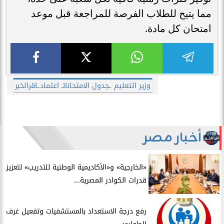
مما يتيح للطلاب الفرصة للمراجعة قبل موعد
امتحان كل مادة.
وزير التعليم ـجدول الامتحاناتـ اعتمادـاقرالخبر
أخبار مصر
​«الخارجية» و«الأكاديمية الوطنية للتدريب» لتعزيز
قدرات الكوادر المصرية...
​رفع درجة الاستعداد بالمستشفيات وتفعيل غرف