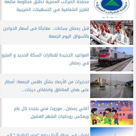
مصلحة الضرائب المصرية تطلق منظومة متابعة
لتعزيز الشفافية في التسهيلات الضريبية
قبل رمضان بساعات.. مفاجأة فى أسعار الدواجن
بالأسواق اليوم الجمعة
المواعيد الجديدة لقطارات السكة الحديد و المترو
في رمضان
تحذيرات من الأرصاد بشأن طقس الجمعة: أمطار
على بعض المناطق وانخفاض درجات...
أغاني رمضان.. موروث فني يتجدد كل عام
ويعكس روحانيات الشهر الفضيل
إضراب في مطار أثينا يدفع ”مصر للطيران” إلى