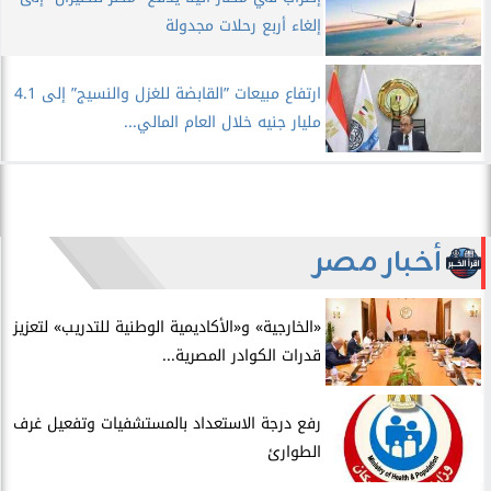
إلغاء أربع رحلات مجدولة
ارتفاع مبيعات ”القابضة للغزل والنسيج” إلى 4.1
مليار جنيه خلال العام المالي...
أخبار مصر
​«الخارجية» و«الأكاديمية الوطنية للتدريب» لتعزيز
قدرات الكوادر المصرية...
​رفع درجة الاستعداد بالمستشفيات وتفعيل غرف
الطوارئ