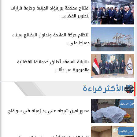
افتتاح محكمة بورفؤاد الجزئية وحزمة قرارات
لتطوير القضاء...
انتظام حركة الملاحة وتداول البضائع بميناء
دمياط على...
​«النيابة العامة» تُطلق خدماتها القضائية
والمرورية عبر «أنا...
الأكثر قراءة
اقرأ الحادثة
مصرع امين شرطه على يد زميله في سوهاج
عربي ودولي