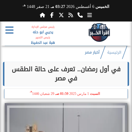
هـ
الخميس
6 أغسطس 2026
03:27 مـ
21 صفر 1448
رئيس مجلس الإدارة
يحيي ابو حته
رئيس التحرير
هبة عبد الحفيظ
الرئيسية
أخبار مصر
في أول رمضان.. تعرف على حالة الطقس
في مصر
هـ
السبت
1 مارس 2025
01:59 صـ
29 شعبان 1446