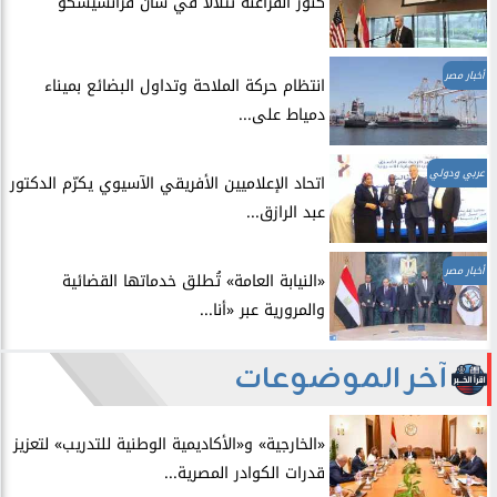
​كنوز الفراعنة تتلألأ في سان فرانسيسكو
أخبار مصر
انتظام حركة الملاحة وتداول البضائع بميناء
دمياط على...
عربي ودولي
اتحاد الإعلاميين الأفريقي الآسيوي يكرّم الدكتور
عبد الرازق...
أخبار مصر
​«النيابة العامة» تُطلق خدماتها القضائية
والمرورية عبر «أنا...
آخر الموضوعات
​«الخارجية» و«الأكاديمية الوطنية للتدريب» لتعزيز
قدرات الكوادر المصرية...