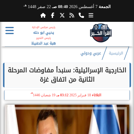
هـ
الجمعة
7 أغسطس 2026
08:40 صـ
22 صفر 1448
رئيس مجلس الإدارة
يحيي ابو حته
رئيس التحرير
هبة عبد الحفيظ
الرئيسية
عربي ودولي
الخارجية الإسرائيلية: سنبدأ مفاوضات المرحلة
الثانية من اتفاق غزة
هـ
الثلاثاء
18 فبراير 2025
03:12 مـ
19 شعبان 1446