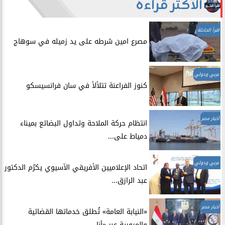
الأكثر قراءة
اقرأ الحادثة
مصرع امين شرطه على يد زميله في سوهاج
عربي ودولي
​كنوز الفراعنة تتلألأ في سان فرانسيسكو
أخبار مصر
انتظام حركة الملاحة وتداول البضائع بميناء
دمياط على...
عربي ودولي
اتحاد الإعلاميين الأفريقي الآسيوي يكرّم الدكتور
عبد الرازق...
أخبار مصر
​«النيابة العامة» تُطلق خدماتها القضائية
والمرورية عبر «أنا...