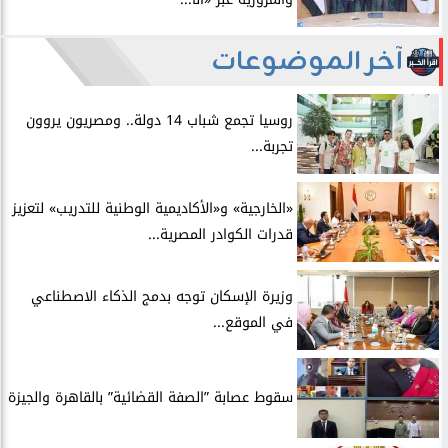
آخر الموضوعات
روسيا تجمع شباب 14 دولة.. ومصريون يروون
تجربة...
​«الخارجية» و«الأكاديمية الوطنية للتدريب» لتعزيز
قدرات الكوادر المصرية...
​وزيرة الإسكان توجه بدمج الذكاء الاصطناعي
في الموقع...
سقوط عصابة ”الصفة القضائية” بالقاهرة والجيزة