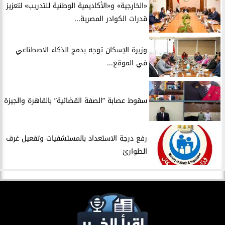
​«الخارجية» و«الأكاديمية الوطنية للتدريب» لتعزيز
قدرات الكوادر المصرية...
​وزيرة الإسكان توجه بدمج الذكاء الاصطناعي
في الموقع...
سقوط عصابة ”الصفة القضائية” بالقاهرة والجيزة
​رفع درجة الاستعداد بالمستشفيات وتفعيل غرف
الطوارئ