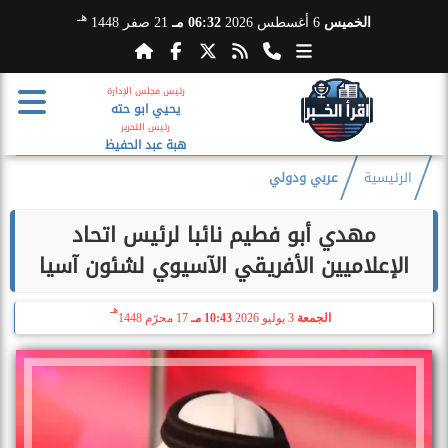
هـ
الخميس
6 أغسطس 2026
06:32 مـ
21 صفر 1448
رئيس مجلس الإدارة
يحيي ابو حته
رئيس التحرير
هبة عبد الحفيظ
الرئيسية
عربي ودولي
مهدي أبو فطيم نائبا لرئيس اتحاد
الإعلاميين الأفريقي الآسيوي لشئون آسيا
هـ
الجمعة
3 يوليو 2026
10:43 مـ
17 محرّم 1448