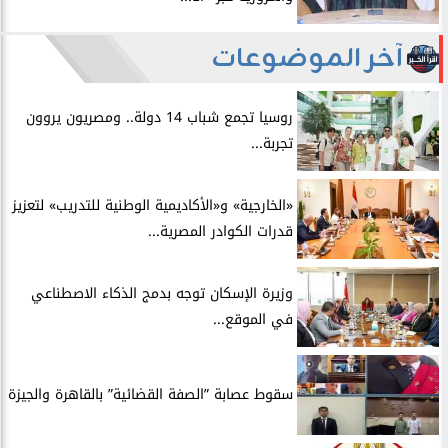
آخر الموضوعات
روسيا تجمع شباب 14 دولة.. ومصريون يروون
تجربة...
​«الخارجية» و«الأكاديمية الوطنية للتدريب» لتعزيز
قدرات الكوادر المصرية...
​وزيرة الإسكان توجه بدمج الذكاء الاصطناعي
في الموقع...
سقوط عصابة ”الصفة القضائية” بالقاهرة والجيزة