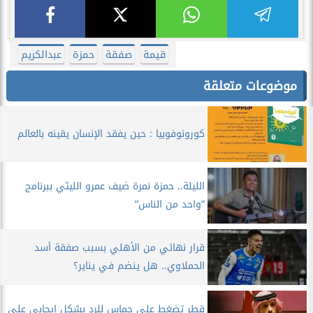
قيمة
صفقة
حمزة
عبدالكريم
موضوعات متعلقة
كورونوفوبيا : حين يفقد الإنسان يقينه بالعالم
الليلة.. حمزة نمرة ضيف عمرو الليثي ببرنامج
”واحد من الناس”
قرار نهائي من الأهلي بسبب صفقة أسد
الحملاوي.. هل ينضم في يناير؟
قطر تضغط على حماس للرد بشكل إيجابي على