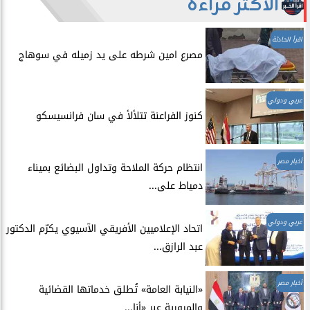
الأكثر قراءة
اقرأ الحادثة
مصرع امين شرطه على يد زميله في سوهاج
عربي ودولي
​كنوز الفراعنة تتلألأ في سان فرانسيسكو
أخبار مصر
انتظام حركة الملاحة وتداول البضائع بميناء
دمياط على...
عربي ودولي
اتحاد الإعلاميين الأفريقي الآسيوي يكرّم الدكتور
عبد الرازق...
أخبار مصر
​«النيابة العامة» تُطلق خدماتها القضائية
والمرورية عبر «أنا...