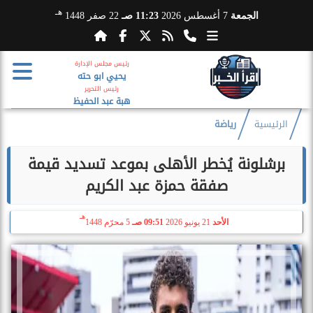
هـ
الجمعة
7 أغسطس 2026
11:23 صـ
22 صفر 1448
رئيس مجلس الإدارة
يحيي ابو حته
رئيس التحرير
هبة عبد الحفيظ
الرئيسية
رياضة
برشلونة يُخطر الأهلى بموعد تسديد قيمة
صفقة حمزة عبد الكريم
هـ
الأحد
21 يونيو 2026
09:51 صـ
5 محرّم 1448