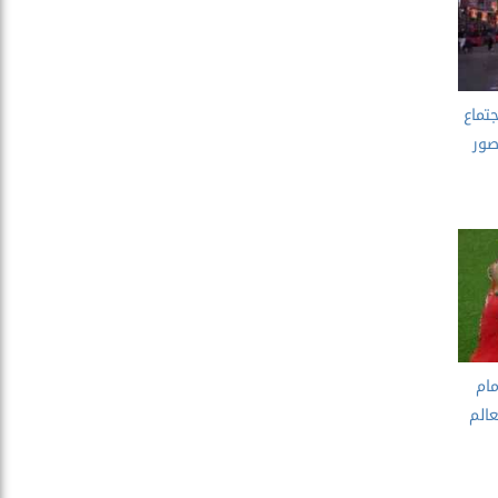
جتماع
صور
ام
الم