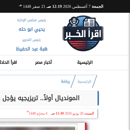
هـ
الجمعة
7 أغسطس 2026
12:19 صـ
21 صفر 1448
رئيس مجلس الإدارة
يحيي ابو حته
رئيس التحرير
هبة عبد الحفيظ
الرئيسية
أخبار مصر
اقرأ الحادث
الرئيسية
رياضة
المونديال أولاً.. تريزيجيه يؤ
هـ
السبت
20 يونيو 2026
11:49 صـ
4 محرّم 1448