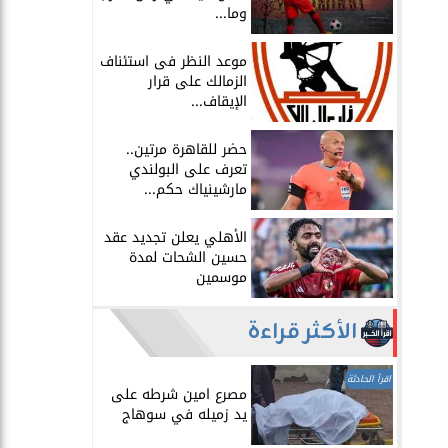
وما...
موعد النظر فى استئناف
الزمالك على قرار
الإيقاف...
حضر للقاهرة مرتين..
تعرف على البولندي
مارشينياك حكم...
الأهلي يعلن تجديد عقد
حسين الشحات لمدة
موسمين
الأكثر قراءة
اقرأ الحادثة
مصرع امين شرطه على
يد زميله في سوهاج