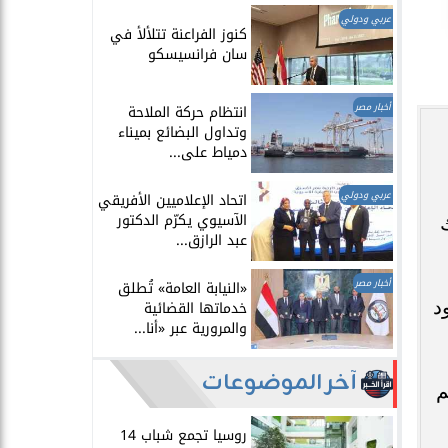
عربي ودولي
​كنوز الفراعنة تتلألأ في
سان فرانسيسكو
أخبار مصر
انتظام حركة الملاحة
وتداول البضائع بميناء
دمياط على...
عربي ودولي
اتحاد الإعلاميين الأفريقي
الآسيوي يكرّم الدكتور
عبد الرازق...
أخبار مصر
​«النيابة العامة» تُطلق
د
خدماتها القضائية
والمرورية عبر «أنا...
آخر الموضوعات
م
روسيا تجمع شباب 14