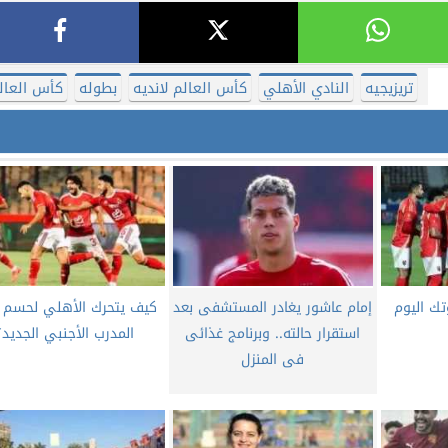
تريزيجيه
النادي الأهلي
كأس العالم لانديه
بطوله
كأس العال
إمام عاشور يغادر المستشفى بعد
كيف يتحرك الأهلي لحسم 
استقرار حالته.. وبرنامج غذائى
المدرب الأجنبي الجديد؟
فى المنزل