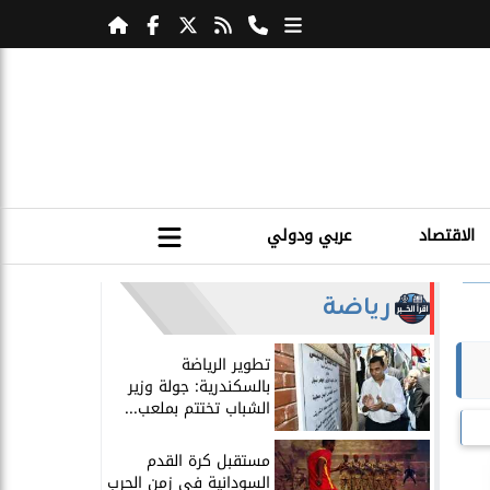
الاقتصاد
عربي ودولي
رياضة
​تطوير الرياضة
بالسكندرية: جولة وزير
الشباب تختتم بملعب...
مستقبل كرة القدم
السودانية في زمن الحرب