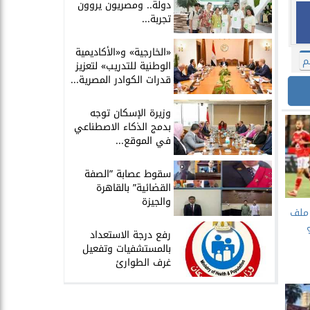
دولة.. ومصريون يروون
تجربة...
​«الخارجية» و«الأكاديمية
م
الوطنية للتدريب» لتعزيز
قدرات الكوادر المصرية...
​وزيرة الإسكان توجه
بدمج الذكاء الاصطناعي
في الموقع...
سقوط عصابة ”الصفة
القضائية” بالقاهرة
والجيزة
ملف
​رفع درجة الاستعداد
بالمستشفيات وتفعيل
غرف الطوارئ