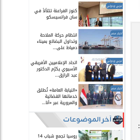
عربي ودولي
​كنوز الفراعنة تتلألأ في
سان فرانسيسكو
أخبار مصر
انتظام حركة الملاحة
وتداول البضائع بميناء
دمياط على...
عربي ودولي
اتحاد الإعلاميين الأفريقي
الآسيوي يكرّم الدكتور
عبد الرازق...
أخبار مصر
​«النيابة العامة» تُطلق
خدماتها القضائية
والمرورية عبر «أنا...
آخر الموضوعات
روسيا تجمع شباب 14