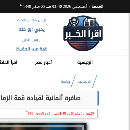
هـ
الجمعة
7 أغسطس 2026
03:40 صـ
22 صفر 1448
رئيس مجلس الإدارة
يحيي ابو حته
رئيس التحرير
هبة عبد الحفيظ
الرئيسية
أخبار مصر
اقرأ الحادث
الرئيسية
رياضة
صافرة ألمانية لقيادة قمة الزم
هـ
الإثنين
18 مايو 2026
01:48 مـ
1 ذو الحجة 1447