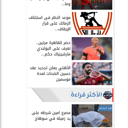
وما...
موعد النظر فى استئناف
الزمالك على قرار
الإيقاف...
حضر للقاهرة مرتين..
تعرف على البولندي
مارشينياك حكم...
الأهلي يعلن تجديد عقد
حسين الشحات لمدة
موسمين
الأكثر قراءة
اقرأ الحادثة
مصرع امين شرطه على
يد زميله في سوهاج