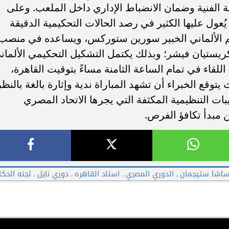
ة الفنية وضمان الانضباط الإداري داخل الملعب. ​وعلى
قنية الفيديو "VAR"، والتي يُعول عليها الكثير في رصد الحالات التحكيمية الدقيقة
حكم الألماني الخبير سورين ستوركس، ويساعده في منصب
 الفيديو "AVAR" مواطنه كريستيان فيشر؛ وبذلك يكتمل التشكيل التحكيمي الألما
 اللقاء في تمام الساعة الثامنة مساءً بتوقيت القاهرة،
قع الخبراء أن تشهد المباراة ندية وإثارة بالغة بالنظر
تيبات التنظيمية المكثفة التي يجرها الاتحاد المصري
ن مبدأ تكافؤ الفرص.
 ​ساشا ستيجمان ـ الدوري المصري ـ استاد القاهره ـ دوري نايل ـ لجنه الحكا