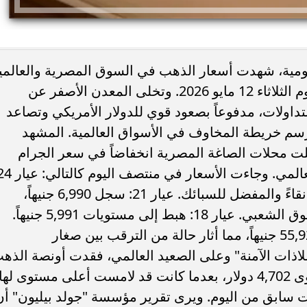
يومية، شهدت أسعار الذهب في السوق المصرية والعالمي
تراجعاً ملحوظاً خلال منتصف تعاملات اليوم الثلاثاء 12 مايو 2026. وتخلى المعدن الأصفر عن
تداولات، مدفوعاً بصعود قوي للدولار الأمريكي وتصاعد
سم خريطة المخاوف في الأسواق العالمية. ​المشهد
لت محلات الصاغة المصرية انخفاضاً في سعر الجرام
استقر عند 7,989 جنيهاً، وهو العيار الأكثر نقاءً والمفضل للسبائك. ​عيار 21: سجل 6,990 جنيهاً،
مستمراً في كونه مؤشر قياس حركة السوق الشعبي. ​عيار 18: هبط إلى مستويات 5,991 جنيهاً. ​
الجنيه الذهب: سجل تراجعاً ليصل إلى 55,920 جنيهاً، مما أثار حالة من الترقب بين صغار
ملاذات الآمنة" ​وعلى الصعيد العالمي، فقدت أونصة الذه
نحو 0.7% من قيمتها، لتتداول قرب مستوى 4,702 دولار، بعدما كانت قد لامست أعلى مستوى لها
د 4,773 دولاراً في وقت سابق من اليوم. ​ويرى تقرير مؤسسة "جولد بيليون" أ