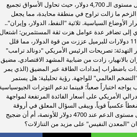
الذهب يتحرك حالياً في نطاق عرضي حول مستوى الـ 4,700 دولار، حيث تحاول الأسواق تجميع
الزخم ما زالت تراوح في منطقة محايدة، مما يجعل
الأوضاع السياسية. ​ثلاثية "النفط، الدولار، وإيران"..
 إلى تضافر عدة عوامل هزت ثقة المستثمرين: ​اشتعال
النفط: عودة أسعار الخام فوق حاجز الـ 110 دولارات للبرميل عززت من قوة الدولار، مما قلل
ار التهدئة: تصريحات الرئيس الأمريكي "دونالد ترامب"
ن بالانهيار، زادت من ضبابية المشهد الاقتصادي. ​مضيق
يدات باضطراب إمدادات الطاقة عبر المضيق (الذي يمر
ح "التضخم العالمي" للواجهة. ​رؤية تحليلية: هل يستمر
يواجه اختباراً صعباً؛ فبينما تدعم التوترات الجيوسياسية
فيدرالي الأمريكي على أسعار الفائدة المرتفعة لمواجهة
اً عكسياً قوياً. ​ويبقى السؤال المعلق في أروقة
الصاغة: هل ينجح الذهب في الحفاظ على مستوى الدعم عند 4700 دولار للأونصة، أم أن ضجيج
ن "المعدن النفيس" على مزيد من التنازلات؟