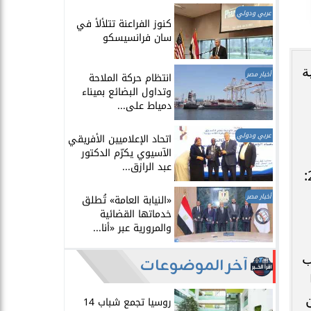
عربي ودولي
​كنوز الفراعنة تتلألأ في
سان فرانسيسكو
ة
أخبار مصر
انتظام حركة الملاحة
وتداول البضائع بميناء
دمياط على...
عربي ودولي
اتحاد الإعلاميين الأفريقي
الآسيوي يكرّم الدكتور
عبد الرازق...
بمختلف الأعيرة، متأثرةً بحالة التذبذب العالمي. وجاءت الأسعار في منتصف اليوم كالتالي: ​عيار 24:
أخبار مصر
​«النيابة العامة» تُطلق
خدماتها القضائية
والمرورية عبر «أنا...
ب
آخر الموضوعات
ن
روسيا تجمع شباب 14