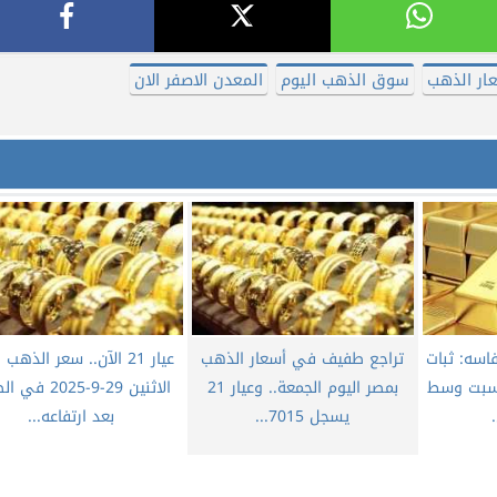
ار الذهب
سوق الذهب اليوم
المعدن الاصفر الان
اسه: ثبات
​تراجع طفيف في أسعار الذهب
عيار 21 الآن.. سعر الذهب 
لسبت وسط
بمصر اليوم الجمعة.. وعيار 21
الاثنين 29-9-2025 
يسجل 7015...
بعد ارتفاعه...