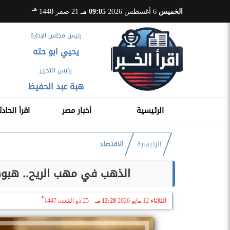
هـ
الخميس
6 أغسطس 2026
09:05 مـ
21 صفر 1448
رئيس مجلس الإدارة
يحيي ابو حته
رئيس التحرير
هبة عبد الحفيظ
الرئيسية
أخبار مصر
اقرأ الحادث
الرئيسية
الاقتصاد
​الذهب في مهب الريح.. هبو
هـ
الثلاثاء
12 مايو 2026
12:28 مـ
25 ذو القعدة 1447