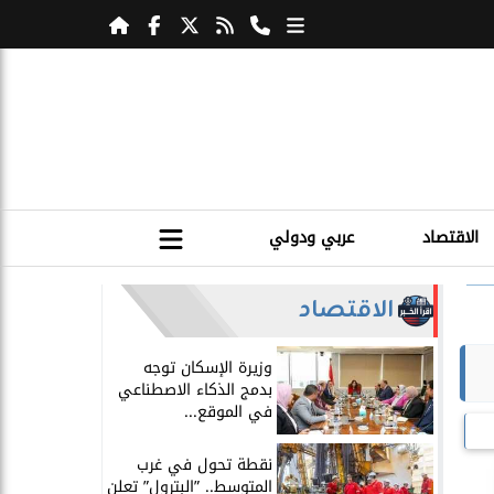
الاقتصاد
عربي ودولي
الاقتصاد
​وزيرة الإسكان توجه
بدمج الذكاء الاصطناعي
في الموقع...
​نقطة تحول في غرب
المتوسط.. ”البترول” تعلن