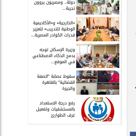
دولة.. ومصريون يروون
تجربة...
​«الخارجية» و«الأكاديمية
الوطنية للتدريب» لتعزيز
قدرات الكوادر المصرية...
​وزيرة الإسكان توجه
بدمج الذكاء الاصطناعي
في الموقع...
سقوط عصابة ”الصفة
القضائية” بالقاهرة
والجيزة
​رفع درجة الاستعداد
بالمستشفيات وتفعيل
غرف الطوارئ