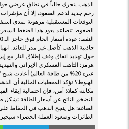
زخم جديد لدعم الصعود، إلا أن مؤشرات 
التوقعات المستقبلية مرهونة بمدى استقرار 
الضغوط تتصاعد ​يعود هذا الضغط السعري
جاذبية الذهب كأصل غير مدر للعائد. ​انهي
حول تهديد اتفاق وقف إطلاق النار مع إيرا
هرمز: التأهب العسكري الإيراني والتهد
عبره 20% من طاقة العالم) أعادت شب
الهبوط؟ ​تؤكد المعطيات الحالية أن الذهب 
مكانته كملاذ آمن، فإن احتمالية إبقاء ال
التضخم الناتج عن أسعار الطاقة تشكل ضغط
الطائرات وصعود العملة الخضراء سيجبرا