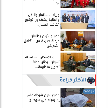
عن...
​وزراء الاستثمار والنقل
والمالية يشهدون توقيع
اتفاقية الضمان...
​مصر والأردن يطلقان
مرحلة جديدة من التكامل
التعديني
وزارة الإسكان ومحافظة
أسوان تبحثان خطة
تطوير منظومة...
الأكثر قراءة
اقرأ الحادثة
مصرع امين شرطه على
يد زميله في سوهاج