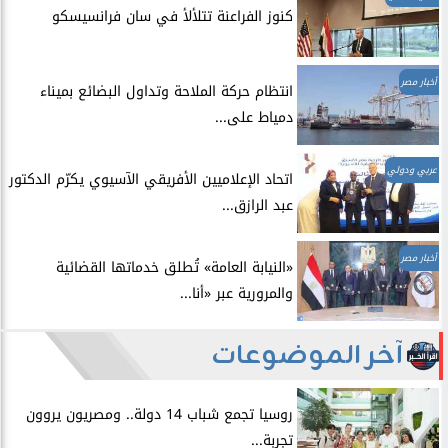
​كنوز الفراعنة تتلألأ في سان فرانسيسكو
أخبار مصر
انتظام حركة الملاحة وتداول البضائع بميناء
دمياط على...
عربي ودولي
اتحاد الإعلاميين الأفريقي الآسيوي يكرّم الدكتور
عبد الرازق...
أخبار مصر
​«النيابة العامة» تُطلق خدماتها القضائية
والمرورية عبر «أنا...
آخر الموضوعات
روسيا تجمع شباب 14 دولة.. ومصريون يروون
تجربة...