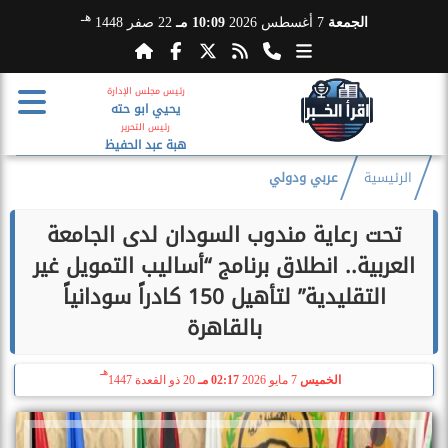
هـ
الجمعة
7 أغسطس 2026
10:09 مـ
22 صفر 1448
رئيس مجلس الإدارة
يحيي ابو حته
رئيس التحرير
هبة عبد الحفيظ
الرئيسية
عربي ودولي
تحت رعاية مندوب السودان لدى الجامعة
العربية.. انطلاق برنامج “أساليب التمويل غير
التقليدية” لتأهيل 150 كادراً سودانياً
بالقاهرة
هـ
الخميس
7 مايو 2026
02:17 مـ
20 ذو القعدة 1447