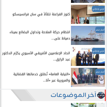
عربي ودولي
​كنوز الفراعنة تتلألأ في سان فرانسيسكو
أخبار مصر
انتظام حركة الملاحة وتداول البضائع بميناء
دمياط على...
عربي ودولي
اتحاد الإعلاميين الأفريقي الآسيوي يكرّم الدكتور
عبد الرازق...
أخبار مصر
​«النيابة العامة» تُطلق خدماتها القضائية
والمرورية عبر «أنا...
آخر الموضوعات