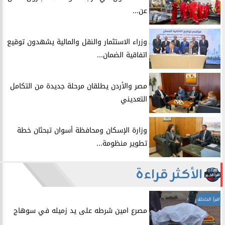
عن...
​وزراء الاستثمار والنقل والمالية يشهدون توقيع
اتفاقية الضمان...
​مصر والأردن يطلقان مرحلة جديدة من التكامل
التعديني
وزارة الإسكان ومحافظة أسوان تبحثان خطة
تطوير منظومة...
الأكثر قراءة
اقرأ الحادثة
مصرع امين شرطه على يد زميله في سوهاج