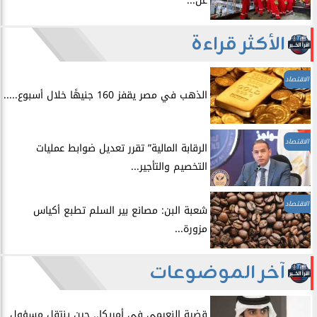
عن...
الأكثر قراءة
الاقتصاد
الذهب في مصر يقفز 160 جنيهًا خلال أسبوع.....
الاقتصاد
الرقابة المالية” تقرر تعديل ضوابط عمليات
التخصيم والتأجير...
الاقتصاد
شعبة البن: مصانع بير السلم تطبع أكياس
مزورة...
آخر الموضوعات
قضية النعيمي في أمريكا.. حين ينتقل مسؤول