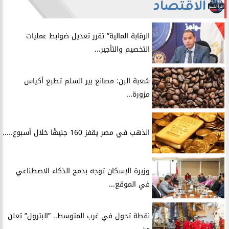
الاقتصاد
الرقابة المالية” تقرر تعديل ضوابط عمليات
التخصيم والتأجير...
شعبة البن: مصانع بير السلم تطبع أكياس
مزورة...
الذهب في مصر يقفز 160 جنيهًا خلال أسبوع.....
​وزيرة الإسكان توجه بدمج الذكاء الاصطناعي
في الموقع...
​نقطة تحول في غرب المتوسط.. ”البترول” تعلن