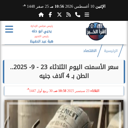
هـ
الإثنين
10 أغسطس 2026
10:56 مـ
25 صفر 1448
رئيس مجلس الإدارة
يحيي ابو حته
رئيس التحرير
هبة عبد الحفيظ
الرئيسية
الاقتصاد
سعر الأسمنت اليوم الثلاثاء 23 - 9- 2025..
الطن بـ 4 آلاف جنيه
هـ
الثلاثاء
23 سبتمبر 2025
10:58 صـ
30 ربيع أول 1447