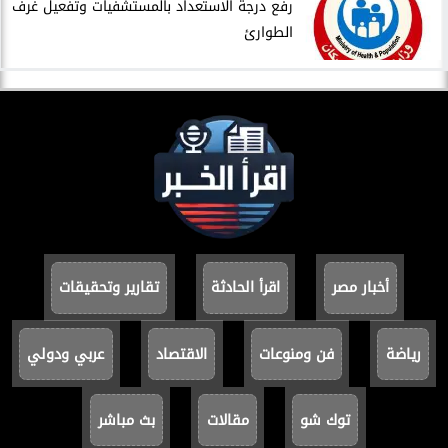
​رفع درجة الاستعداد بالمستشفيات وتفعيل غرف
الطوارئ
أخبار مصر
اقرأ الحادثة
تقارير وتحقيقات
رياضة
فن ومنوعات
الاقتصاد
عربي ودولي
توك شو
مقالات
بث مباشر