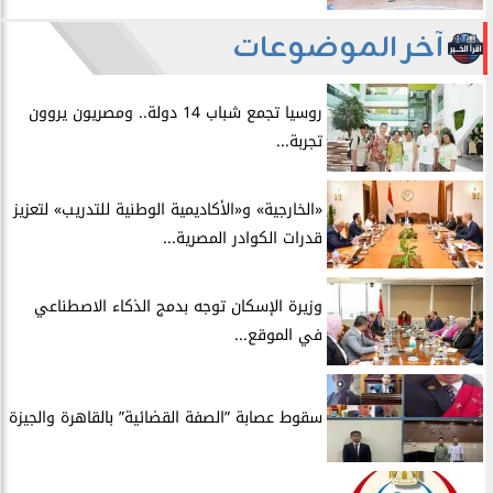
آخر الموضوعات
روسيا تجمع شباب 14 دولة.. ومصريون يروون
تجربة...
​«الخارجية» و«الأكاديمية الوطنية للتدريب» لتعزيز
قدرات الكوادر المصرية...
​وزيرة الإسكان توجه بدمج الذكاء الاصطناعي
في الموقع...
سقوط عصابة ”الصفة القضائية” بالقاهرة والجيزة