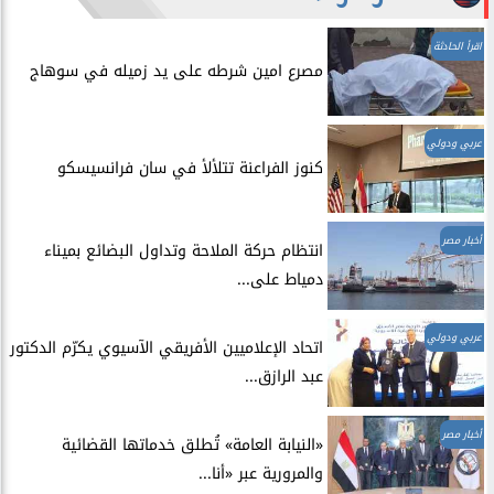
اقرأ الحادثة
مصرع امين شرطه على يد زميله في سوهاج
عربي ودولي
​كنوز الفراعنة تتلألأ في سان فرانسيسكو
أخبار مصر
انتظام حركة الملاحة وتداول البضائع بميناء
دمياط على...
عربي ودولي
اتحاد الإعلاميين الأفريقي الآسيوي يكرّم الدكتور
عبد الرازق...
أخبار مصر
​«النيابة العامة» تُطلق خدماتها القضائية
والمرورية عبر «أنا...