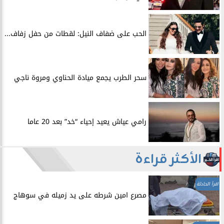
الحب على ضفاف النيل: لقطات من حفل زفاف...
سحر الطرب يجمع ميادة الحناوي ومروة ناجي
رامي عياش يعيد إحياء “خد” بعد 20 عاما
الأكثر قراءة
اقرأ الحادثة
مصرع امين شرطه على يد زميله في سوهاج