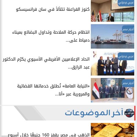
عربي ودولي
​كنوز الفراعنة تتلألأ في سان فرانسيسكو
أخبار مصر
انتظام حركة الملاحة وتداول البضائع بميناء
دمياط على...
عربي ودولي
اتحاد الإعلاميين الأفريقي الآسيوي يكرّم الدكتور
عبد الرازق...
أخبار مصر
​«النيابة العامة» تُطلق خدماتها القضائية
والمرورية عبر «أنا...
آخر الموضوعات
الذهب في مصر يقفز 160 جنيهًا خلال أسبوع.....