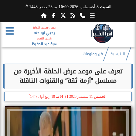
هـ
السبت
8 أغسطس 2026
10:09 مـ
23 صفر 1448
رئيس مجلس الإدارة
يحيي ابو حته
رئيس التحرير
هبة عبد الحفيظ
الرئيسية
فن ومنوعات
تعرف على موعد عرض الحلقة الأخيرة من
مسلسل ”أزمة ثقة” والقنوات الناقلة
هـ
الخميس
11 سبتمبر 2025
01:31 مـ
18 ربيع أول 1447