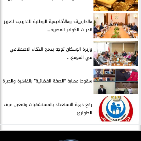
​«الخارجية» و«الأكاديمية الوطنية للتدريب» لتعزيز
قدرات الكوادر المصرية...
​وزيرة الإسكان توجه بدمج الذكاء الاصطناعي
في الموقع...
سقوط عصابة ”الصفة القضائية” بالقاهرة والجيزة
​رفع درجة الاستعداد بالمستشفيات وتفعيل غرف
الطوارئ