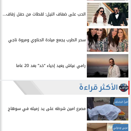
الحب على ضفاف النيل: لقطات من حفل زفاف...
سحر الطرب يجمع ميادة الحناوي ومروة ناجي
رامي عياش يعيد إحياء “خد” بعد 20 عاما
الأكثر قراءة
اقرأ الحادثة
مصرع امين شرطه على يد زميله في سوهاج
عربي ودولي