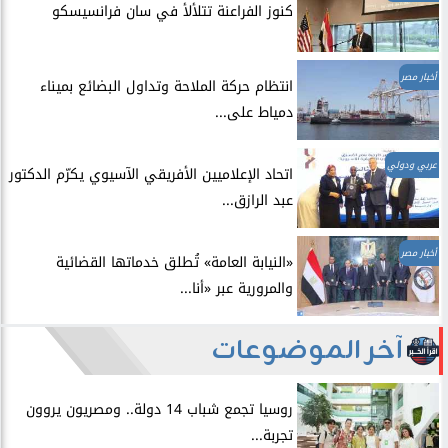
​كنوز الفراعنة تتلألأ في سان فرانسيسكو
أخبار مصر
انتظام حركة الملاحة وتداول البضائع بميناء
دمياط على...
عربي ودولي
اتحاد الإعلاميين الأفريقي الآسيوي يكرّم الدكتور
عبد الرازق...
أخبار مصر
​«النيابة العامة» تُطلق خدماتها القضائية
والمرورية عبر «أنا...
آخر الموضوعات
روسيا تجمع شباب 14 دولة.. ومصريون يروون
تجربة...