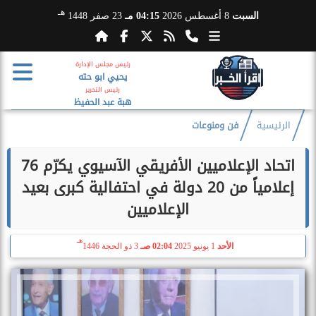
هـ
السبت
8 أغسطس 2026
04:15 مـ
23 صفر 1448
رئيس مجلس الإدارة
يحيي ابو حته
رئيس التحرير
هبة عبد الحفيظ
الرئيسية
فن ومنوعات
اتحاد الإعلاميين الأفريقي الآسيوي يكرّم 76
إعلامياً من 20 دولة في احتفالية كبرى بعيد
الإعلاميين
هـ
الأحد
1 يونيو 2025
02:04 صـ
3 ذو الحجة 1446