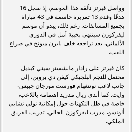
وواصل فيرتز تألقه هذا الموسم، إذ سجل 16
هدفًا وقدم 13 تمريرة حاسمة في 43 مباراة
بجميع المسابقات. رغم ذلك، يبدو أن موسم
ليفركوزن سينتهي بخيبة أمل في الدوري
الألماني، بعد تراجعه خلف بايرن ميونخ في صراع
اللقب.
كان فيرتز على رادار مانشستر سيتي كبديل
محتمل للنجم البلجيكي كيفن دي بروين، إلى
جانب لاعب نوتنغهام فورست مورجان جيبس-
وايت. كما أبدى ريال مدريد اهتمامه باللاعب،
خاصة في ظل التكهنات حول إمكانية تولي تشابي
ألونسو، مدرب ليفركوزن الحالي، تدريب الفريق
الملكي.