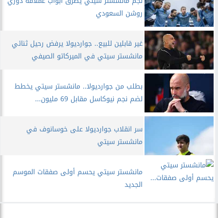
نجم مانشستر سيتي يطرق أبواب عملاقة دوري
روشن السعودي
غير قابلين للبيع.. جوارديولا يرفض رحيل ثنائي
مانشستر سيتي في الميركاتو الصيفي
بطلب من جوارديولا.. مانشستر سيتي يخطط
لضم نجم نيوكاسل مقابل 69 مليون...
سر انقلاب جوارديولا على خوسانوف في
مانشستر سيتي
مانشستر سيتي يحسم أولى صفقات الموسم
الجديد