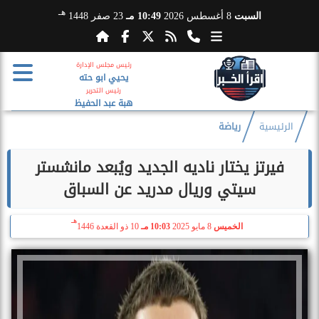
هـ
السبت
8 أغسطس 2026
10:49 مـ
23 صفر 1448
رئيس مجلس الإدارة
يحيي ابو حته
رئيس التحرير
هبة عبد الحفيظ
الرئيسية
رياضة
فيرتز يختار ناديه الجديد ويُبعد مانشستر
سيتي وريال مدريد عن السباق
هـ
الخميس
8 مايو 2025
10:03 مـ
10 ذو القعدة 1446