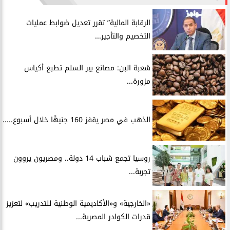
الرقابة المالية” تقرر تعديل ضوابط عمليات
التخصيم والتأجير...
شعبة البن: مصانع بير السلم تطبع أكياس
مزورة...
الذهب في مصر يقفز 160 جنيهًا خلال أسبوع.....
روسيا تجمع شباب 14 دولة.. ومصريون يروون
تجربة...
​«الخارجية» و«الأكاديمية الوطنية للتدريب» لتعزيز
قدرات الكوادر المصرية...