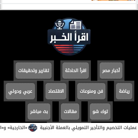
أخبار مصر
اقرأ الحادثة
تقارير وتحقيقات
رياضة
فن ومنوعات
الاقتصاد
عربي ودولي
توك شو
مقالات
بث مباشر
 التخصيم والتأجير التمويلي بالعملة الأجنبية
​«الخارجية» و«الأكادي
سياسة الخصوصية