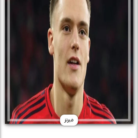
فيرتز