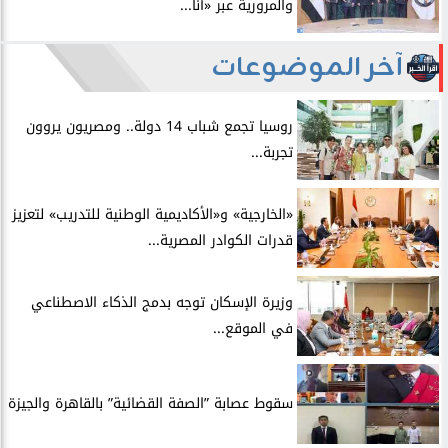
والمرورية عبر «أنا...
آخر الموضوعات
روسيا تجمع شباب 14 دولة.. ومصريون يروون
تجربة...
​«الخارجية» و«الأكاديمية الوطنية للتدريب» لتعزيز
قدرات الكوادر المصرية...
​وزيرة الإسكان توجه بدمج الذكاء الاصطناعي
في الموقع...
سقوط عصابة ”الصفة القضائية” بالقاهرة والجيزة