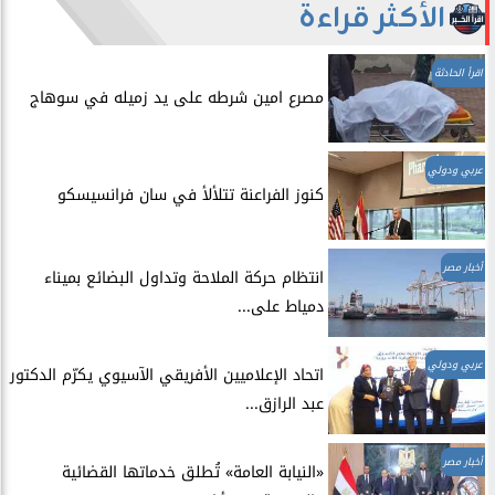
الأكثر قراءة
اقرأ الحادثة
مصرع امين شرطه على يد زميله في سوهاج
عربي ودولي
​كنوز الفراعنة تتلألأ في سان فرانسيسكو
أخبار مصر
انتظام حركة الملاحة وتداول البضائع بميناء
دمياط على...
عربي ودولي
اتحاد الإعلاميين الأفريقي الآسيوي يكرّم الدكتور
عبد الرازق...
أخبار مصر
​«النيابة العامة» تُطلق خدماتها القضائية