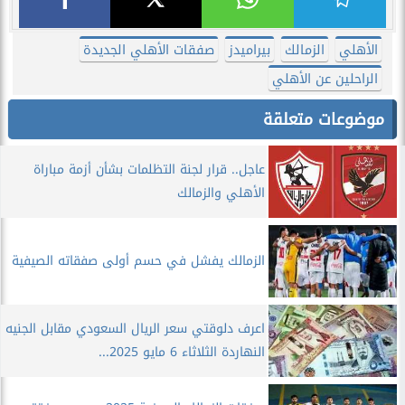
الأهلي
الزمالك
بيراميدز
صفقات الأهلي الجديدة
الراحلين عن الأهلي
موضوعات متعلقة
عاجل.. قرار لجنة التظلمات بشأن أزمة مباراة
الأهلي والزمالك
الزمالك يفشل في حسم أولى صفقاته الصيفية
اعرف دلوقتي سعر الريال السعودي مقابل الجنيه
النهاردة الثلاثاء 6 مايو 2025...