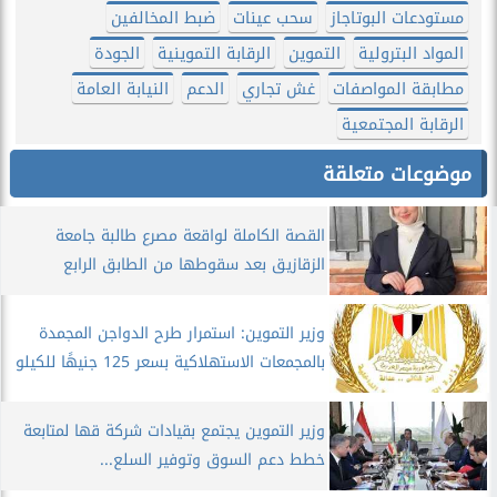
مستودعات البوتاجاز
سحب عينات
ضبط المخالفين
المواد البترولية
التموين
الرقابة التموينية
الجودة
مطابقة المواصفات
غش تجاري
الدعم
النيابة العامة
الرقابة المجتمعية
موضوعات متعلقة
القصة الكاملة لواقعة مصرع طالبة جامعة
الزقازيق بعد سقوطها من الطابق الرابع
وزير التموين: استمرار طرح الدواجن المجمدة
بالمجمعات الاستهلاكية بسعر 125 جنيهًا للكيلو
وزير التموين يجتمع بقيادات شركة قها لمتابعة
خطط دعم السوق وتوفير السلع...