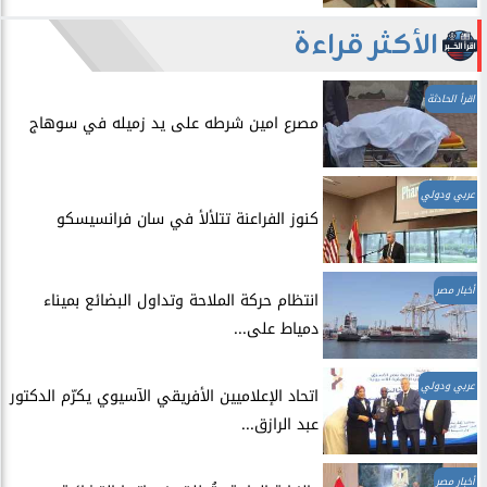
الأكثر قراءة
اقرأ الحادثة
مصرع امين شرطه على يد زميله في سوهاج
عربي ودولي
​كنوز الفراعنة تتلألأ في سان فرانسيسكو
أخبار مصر
انتظام حركة الملاحة وتداول البضائع بميناء
دمياط على...
عربي ودولي
اتحاد الإعلاميين الأفريقي الآسيوي يكرّم الدكتور
عبد الرازق...
أخبار مصر