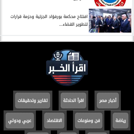
افتتاح محكمة بورفؤاد الجزئية وحزمة قرارات
لتطوير القضاء...
أخبار مصر
اقرأ الحادثة
تقارير وتحقيقات
رياضة
فن ومنوعات
الاقتصاد
عربي ودولي