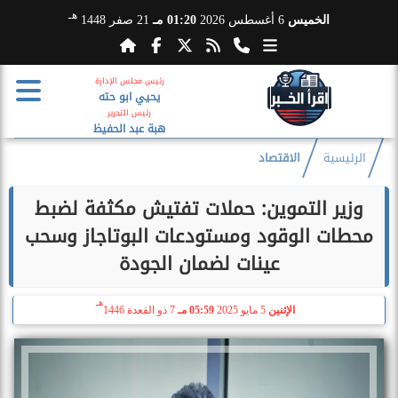
هـ
الخميس
6 أغسطس 2026
01:20 مـ
21 صفر 1448
رئيس مجلس الإدارة
يحيي ابو حته
رئيس التحرير
هبة عبد الحفيظ
الرئيسية
الاقتصاد
وزير التموين: حملات تفتيش مكثفة لضبط
محطات الوقود ومستودعات البوتاجاز وسحب
عينات لضمان الجودة
هـ
الإثنين
5 مايو 2025
05:59 مـ
7 ذو القعدة 1446