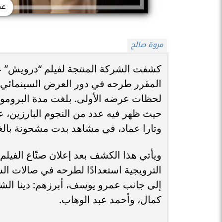
عم
مروة صالح
كشفت الشركة المنتجة لفيلم “درويش” عن 
لحظات عرضه الأولى. بلغت مدة البرومو د
حيث ظهر فيه عدد من النجوم البارزين، ع
وتارا عماد، في مشاهد بدت مشحونة بالغ
ويأتي هذا الكشف بعد إعلان صنّاع الفيلم ع
الترويجية استعدادًا لطرحه في صالات ال
إلى جانب عمرو يوسف، أبرزهم: دينا الش
كمال، وأحمد عبد الوهاب.