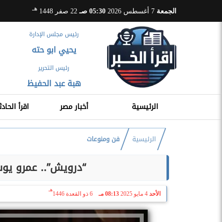
هـ
الجمعة
7 أغسطس 2026
05:30 صـ
22 صفر 1448
رئيس مجلس الإدارة
يحيي ابو حته
رئيس التحرير
هبة عبد الحفيظ
الرئيسية
أخبار مصر
اقرأ الحادث
الرئيسية
فن ومنوعات
“درويش”.. عمرو يو
هـ
الأحد
4 مايو 2025
08:13 مـ
6 ذو القعدة 1446