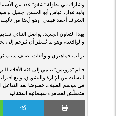
وشارك في بطولة “شقو” عدد من الأسماء 
وليد فواز، عباس أبو الحسن، جميل برس
الشرف أحمد فهمي، وهو أيضًا من تأليف 
بهذا التعاون الجديد، يواصل الثنائي تقدي
والواقعية، وهو ما يُنتظر أن يُترجم إلى
ترقّب جماهيري وتوقّعات بصيف سينمائ
فيلم “درويش” ينتمي إلى فئة الأفلام الت
لمسات من الإثارة والتشويق. ومع اقتراب 
في موسم الصيف، خصوصًا بعد التفاعل الإ
متعطّش لمغامرة سينمائية استثنائية