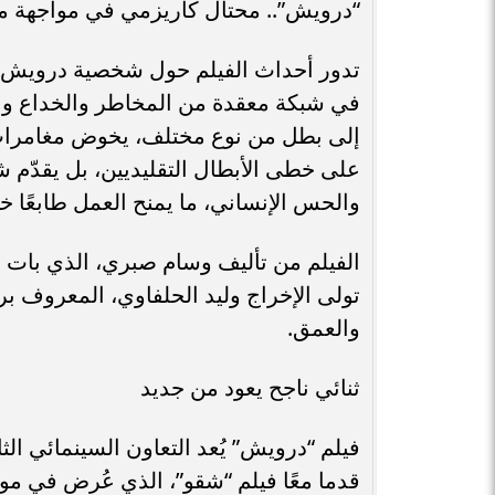
“درويش”.. محتال كاريزمي في مواجهة 
تدور أحداث الفيلم حول شخصية درويش، وه
في شبكة معقدة من المخاطر والخداع والع
إلى بطل من نوع مختلف، يخوض مغامرات م
على خطى الأبطال التقليديين، بل يقدّم 
والحس الإنساني، ما يمنح العمل طابعًا خا
الفيلم من تأليف وسام صبري، الذي بات ي
تولى الإخراج وليد الحلفاوي، المعروف برؤ
والعمق.
ثنائي ناجح يعود من جديد
فيلم “درويش” يُعد التعاون السينمائي الث
قدما معًا فيلم “شقو”، الذي عُرض في موسم