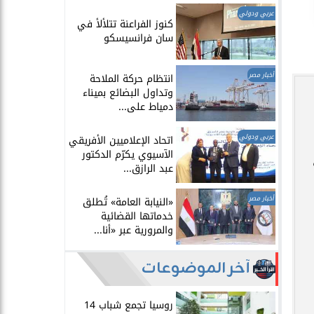
عربي ودولي
​كنوز الفراعنة تتلألأ في
سان فرانسيسكو
أخبار مصر
انتظام حركة الملاحة
وتداول البضائع بميناء
دمياط على...
عربي ودولي
اتحاد الإعلاميين الأفريقي
الآسيوي يكرّم الدكتور
عبد الرازق...
أخبار مصر
​«النيابة العامة» تُطلق
خدماتها القضائية
والمرورية عبر «أنا...
آخر الموضوعات
روسيا تجمع شباب 14