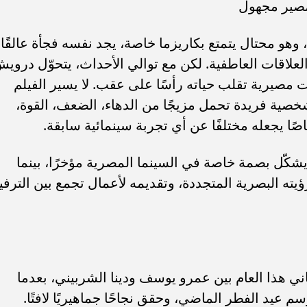
مصير مجهول
و محتال يتمتع بكاريزما خاصة، يجد نفسه فجأة عالقًا
لاقات العاطفية. لكن مع توالي الأحداث، يتحوّل دروي
صيرية تقلب حياته رأسًا على عقب. لا يسير الفيلم
شخصية فريدة تحمل مزيجًا من الدهاء، الضعف، القوة،
صًا يجعله مختلفًا عن أي تجربة سينمائية سابقة.
شكّل بصمة خاصة في السينما المصرية مؤخرًا، بينما
يته البصرية المتجددة، وتقديمه لأعمال تجمع بين الترفي
اني هذا العام بين عمرو يوسف ودينا الشربيني، بعدما
 عيد الفطر الماضي، وحقق نجاحًا جماهيريًا لافتًا.