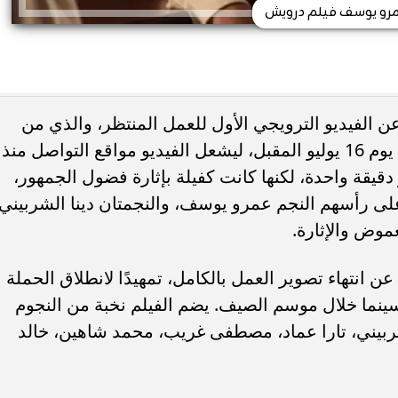
رو يوسف فيلم درويش
الفيديو الترويجي الأول للعمل المنتظر، والذي من
المقرر طرحه في دور العرض السينمائي يوم 16 يوليو المقبل، ليشعل الفيديو مواقع التواصل منذ
قيقة واحدة، لكنها كانت كفيلة بإثارة فضول الجمهور،
لى رأسهم النجم عمرو يوسف، والنجمتان دينا الشربيني
موض والإثارة.
ن انتهاء تصوير العمل بالكامل، تمهيدًا لانطلاق الحملة
سينما خلال موسم الصيف. يضم الفيلم نخبة من النجوم
ربيني، تارا عماد، مصطفى غريب، محمد شاهين، خالد