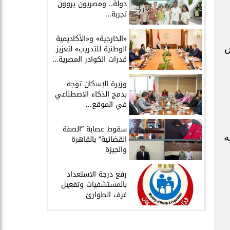
دولة.. ومصريون يروون
تجربة...
​«الخارجية» و«الأكاديمية
ش
الوطنية للتدريب» لتعزيز
قدرات الكوادر المصرية...
​وزيرة الإسكان توجه
بدمج الذكاء الاصطناعي
في الموقع...
سقوط عصابة ”الصفة
ه
القضائية” بالقاهرة
والجيزة
​رفع درجة الاستعداد
بالمستشفيات وتفعيل
غرف الطوارئ