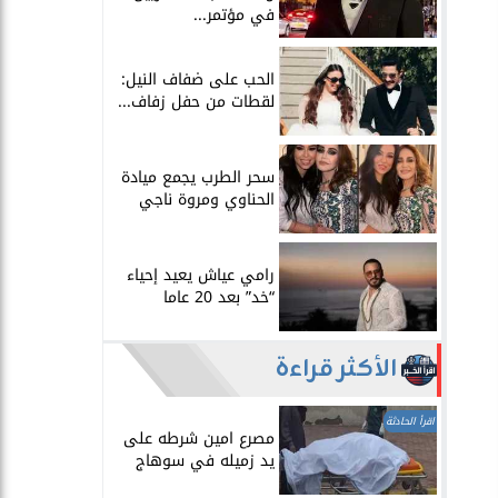
في مؤتمر...
الحب على ضفاف النيل:
لقطات من حفل زفاف...
سحر الطرب يجمع ميادة
الحناوي ومروة ناجي
رامي عياش يعيد إحياء
“خد” بعد 20 عاما
الأكثر قراءة
اقرأ الحادثة
مصرع امين شرطه على
يد زميله في سوهاج