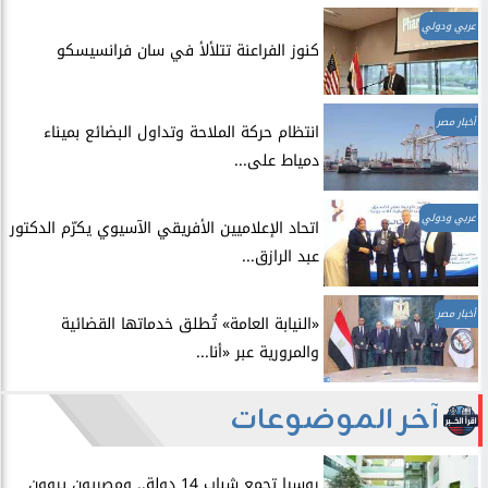
عربي ودولي
​كنوز الفراعنة تتلألأ في سان فرانسيسكو
أخبار مصر
انتظام حركة الملاحة وتداول البضائع بميناء
دمياط على...
عربي ودولي
اتحاد الإعلاميين الأفريقي الآسيوي يكرّم الدكتور
عبد الرازق...
أخبار مصر
​«النيابة العامة» تُطلق خدماتها القضائية
والمرورية عبر «أنا...
آخر الموضوعات
روسيا تجمع شباب 14 دولة.. ومصريون يروون