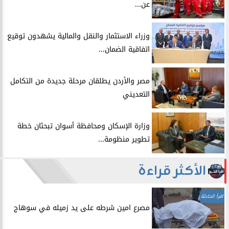
عن...
​وزراء الاستثمار والنقل والمالية يشهدون توقيع
اتفاقية الضمان...
​مصر والأردن يطلقان مرحلة جديدة من التكامل
التعديني
وزارة الإسكان ومحافظة أسوان تبحثان خطة
تطوير منظومة...
الأكثر قراءة
اقرأ الحادثة
مصرع امين شرطه على يد زميله في سوهاج