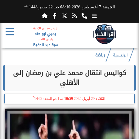
هـ
الجمعة
7 أغسطس 2026
08:10 صـ
22 صفر 1448
رئيس مجلس الإدارة
يحيي ابو حته
رئيس التحرير
هبة عبد الحفيظ
الرئيسية
رياضة
كواليس انتقال محمد علي بن رمضان إلى
الأهلي
هـ
الثلاثاء
29 أبريل 2025
10:59 مـ
1 ذو القعدة 1446