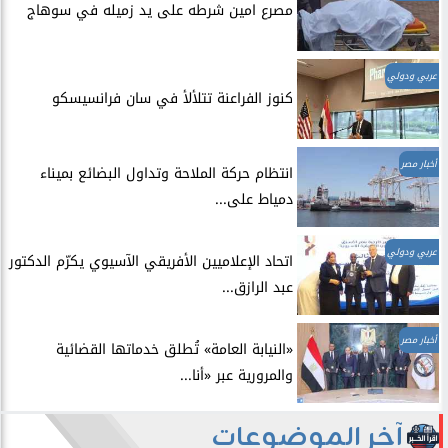
مصرع امين شرطه على يد زميله في سوهاج
عربي ودولي
​كنوز الفراعنة تتلألأ في سان فرانسيسكو
أخبار مصر
انتظام حركة الملاحة وتداول البضائع بميناء
دمياط على...
عربي ودولي
اتحاد الإعلاميين الأفريقي الآسيوي يكرّم الدكتور
عبد الرازق...
أخبار مصر
​«النيابة العامة» تُطلق خدماتها القضائية
والمرورية عبر «أنا...
آخر الموضوعات