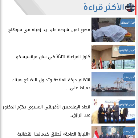
الأكثر قراءة
اقرأ الحادثة
مصرع امين شرطه على يد زميله في سوهاج
عربي ودولي
​كنوز الفراعنة تتلألأ في سان فرانسيسكو
أخبار مصر
انتظام حركة الملاحة وتداول البضائع بميناء
دمياط على...
عربي ودولي
اتحاد الإعلاميين الأفريقي الآسيوي يكرّم الدكتور
عبد الرازق...
أخبار مصر
​«النيابة العامة» تُطلق خدماتها القضائية