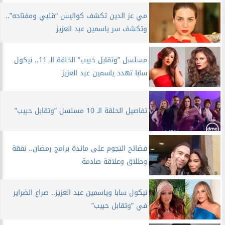
مي عز الدين تكشف كواليس “قلبي ومفتاحه”..
وتكشف سر ياسمين عبد العزيز
مسلسل ”وتقابل حبيب” الحلقة الـ 11.. نيكول
سابا تهدد ياسمين عبد العزيز
تفاصيل الحلقة الـ 10 مسلسل ”وتقابل حبيب”
فضائح النجوم على مائدة برامج رمضان.. نفقة
وطلاق وعلاقة صادمة
نيكول سابا وياسمين عبد العزيز.. صراع الضراير
في ”وتقابل حبيب”