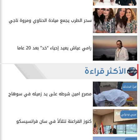
سحر الطرب يجمع ميادة الحناوي ومروة ناجي
رامي عياش يعيد إحياء “خد” بعد 20 عاما
الأكثر قراءة
اقرأ الحادثة
مصرع امين شرطه على يد زميله في سوهاج
عربي ودولي
​كنوز الفراعنة تتلألأ في سان فرانسيسكو