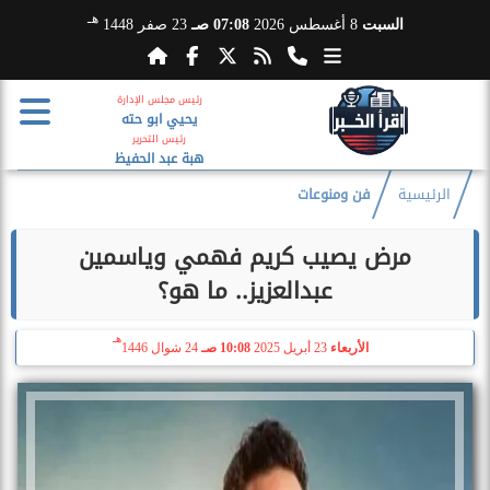
هـ
السبت
8 أغسطس 2026
07:08 صـ
23 صفر 1448
رئيس مجلس الإدارة
يحيي ابو حته
رئيس التحرير
هبة عبد الحفيظ
الرئيسية
فن ومنوعات
مرض يصيب كريم فهمي وياسمين
عبدالعزيز.. ما هو؟
هـ
الأربعاء
23 أبريل 2025
10:08 صـ
24 شوال 1446