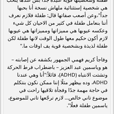
هي شخصية إستثنائية ملهاش نسخة أنا بحبها
جداً"،وعن أصعب صفاتها قال: طفلة فلازم نعرف
أننا بنعامل طفلة في كثير من الاحيان كل شيء
وعكسه عيوبها هي مميزاتها ومميزاتها هي عيوبها
لازم أكون حكيم معها طول الوقت لانها طفلة لكن
طفلة لذيذة وبشخصية قوية يف اوقات ما."
وفاجأ كريم فهمي الجمهور بكشفه عن إصابته –
هو وياسمين عبد العزيز – باضطراب فرط الحركة
وتشتت الانتباه (ADHD)، قائلاً:"أنا وهي عندنا
ADHD، وده بيظهر مثلًا إننا ممكن نكون بنتكلم
في حاجة مهمة جدًا وفجأة تلاقيها راحت في
موضوع تاني خالص... لازم ترجّعها تاني للموضوع،
ياسمين طفلة فعلًا".