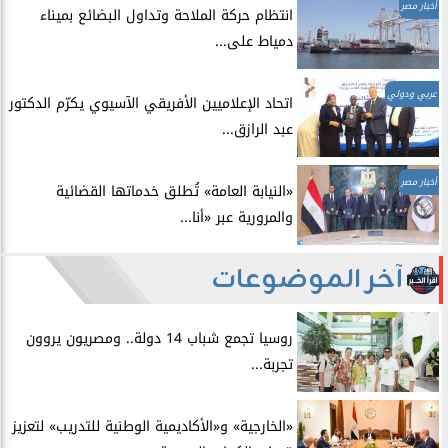
أخبار مصر
انتظام حركة الملاحة وتداول البضائع بميناء
دمياط على...
عربي ودولي
اتحاد الإعلاميين الأفريقي الآسيوي يكرّم الدكتور
عبد الرازق...
أخبار مصر
​«النيابة العامة» تُطلق خدماتها القضائية
والمرورية عبر «أنا...
آخر الموضوعات
روسيا تجمع شباب 14 دولة.. ومصريون يروون
تجربة...
​«الخارجية» و«الأكاديمية الوطنية للتدريب» لتعزيز