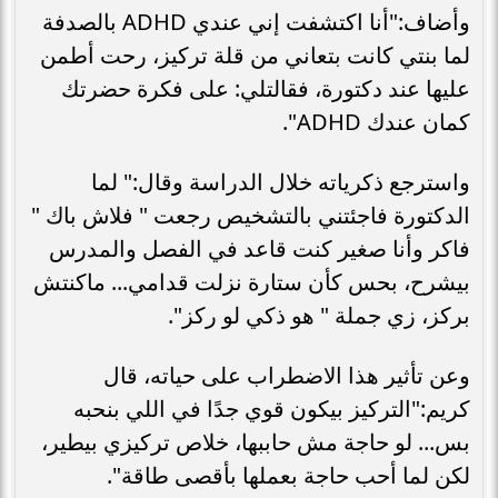
وأضاف:"أنا اكتشفت إني عندي ADHD بالصدفة
لما بنتي كانت بتعاني من قلة تركيز، رحت أطمن
عليها عند دكتورة، فقالتلي: على فكرة حضرتك
كمان عندك ADHD".
واسترجع ذكرياته خلال الدراسة وقال:" لما
الدكتورة فاجئتني بالتشخيص رجعت " فلاش باك "
فاكر وأنا صغير كنت قاعد في الفصل والمدرس
بيشرح، بحس كأن ستارة نزلت قدامي... ماكنتش
بركز، زي جملة " هو ذكي لو ركز".
وعن تأثير هذا الاضطراب على حياته، قال
كريم:"التركيز بيكون قوي جدًا في اللي بنحبه
بس... لو حاجة مش حاببها، خلاص تركيزي بيطير،
لكن لما أحب حاجة بعملها بأقصى طاقة".