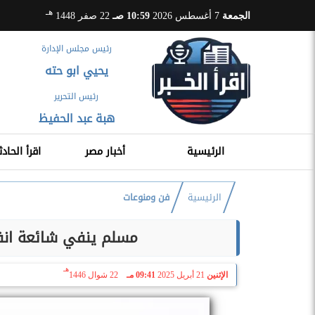
هـ
الجمعة
7 أغسطس 2026
10:59 صـ
22 صفر 1448
رئيس مجلس الإدارة
يحيي ابو حته
رئيس التحرير
هبة عبد الحفيظ
الرئيسية
أخبار مصر
اقرأ الحادث
الرئيسية
فن ومنوعات
مسلم ينفي شائعة انف
هـ
الإثنين
21 أبريل 2025
09:41 مـ
22 شوال 1446