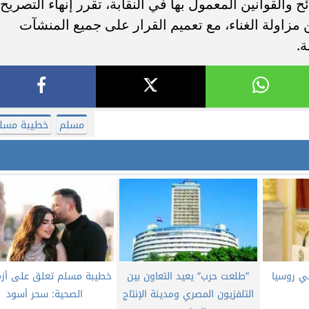
والقوانين المعمول بها في النقابة، تقرر إنهاء التصريح
زاولة الغناء، مع تعميم القرار على جميع المنشآت
.
مسلم
خطيبة مسل
ي روسيا
”طلعت حرب” يعيد التعاون بين
خطيبة مسلم تعلق على أزم
التلفزيون المصري ومدينة الإنتاج
الصحية: سحر أسود