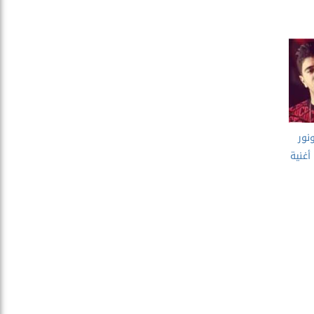
نور
غنية