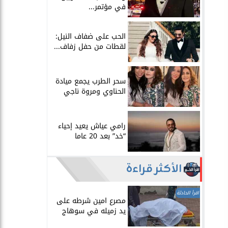
في مؤتمر...
الحب على ضفاف النيل:
لقطات من حفل زفاف...
سحر الطرب يجمع ميادة
الحناوي ومروة ناجي
رامي عياش يعيد إحياء
“خد” بعد 20 عاما
الأكثر قراءة
اقرأ الحادثة
مصرع امين شرطه على
يد زميله في سوهاج