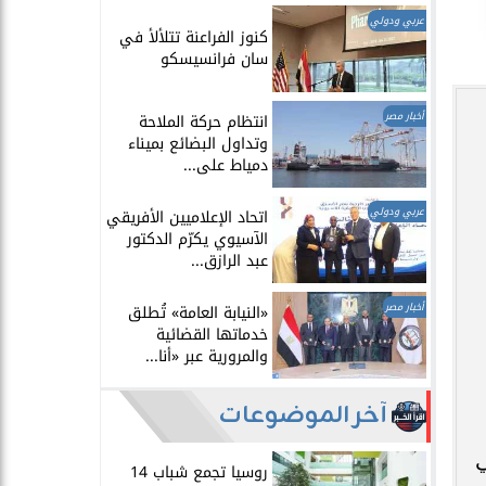
عربي ودولي
​كنوز الفراعنة تتلألأ في
سان فرانسيسكو
أخبار مصر
انتظام حركة الملاحة
وتداول البضائع بميناء
دمياط على...
عربي ودولي
اتحاد الإعلاميين الأفريقي
الآسيوي يكرّم الدكتور
عبد الرازق...
أخبار مصر
​«النيابة العامة» تُطلق
خدماتها القضائية
والمرورية عبر «أنا...
آخر الموضوعات
ي
روسيا تجمع شباب 14