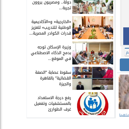
دولة.. ومصريون يروون
تجربة...
​«الخارجية» و«الأكاديمية
الوطنية للتدريب» لتعزيز
قدرات الكوادر المصرية...
​وزيرة الإسكان توجه
م
بدمج الذكاء الاصطناعي
في الموقع...
سقوط عصابة ”الصفة
القضائية” بالقاهرة
والجيزة
​رفع درجة الاستعداد
بالمستشفيات وتفعيل
غرف الطوارئ
تهما