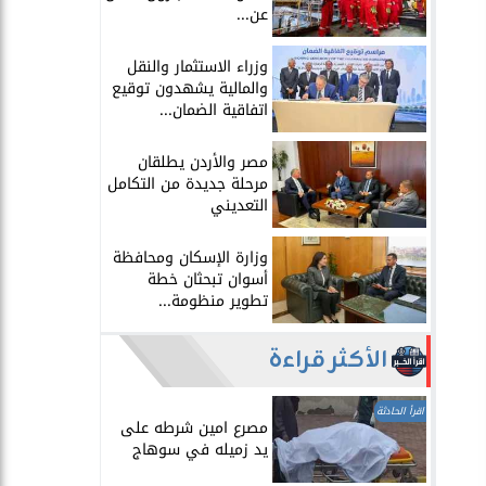
عن...
​وزراء الاستثمار والنقل
والمالية يشهدون توقيع
اتفاقية الضمان...
​مصر والأردن يطلقان
مرحلة جديدة من التكامل
التعديني
وزارة الإسكان ومحافظة
أسوان تبحثان خطة
تطوير منظومة...
الأكثر قراءة
اقرأ الحادثة
مصرع امين شرطه على
يد زميله في سوهاج