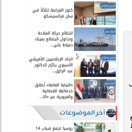
عربي ودولي
​كنوز الفراعنة تتلألأ في
سان فرانسيسكو
أخبار مصر
انتظام حركة الملاحة
وتداول البضائع بميناء
دمياط على...
عربي ودولي
اتحاد الإعلاميين الأفريقي
الآسيوي يكرّم الدكتور
عبد الرازق...
ي
أخبار مصر
​«النيابة العامة» تُطلق
خدماتها القضائية
والمرورية عبر «أنا...
آخر الموضوعات
ط
روسيا تجمع شباب 14