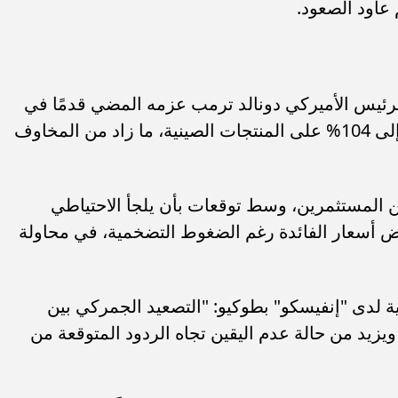
لرئيس الأميركي دونالد ترمب عزمه المضي قدمًا في
فرض رسوم جمركية شاملة بنسبة تصل إلى 104% على المنتجات الصينية، ما زاد من المخاوف
 بين المستثمرين، وسط توقعات بأن يلجأ الاحتياطي
فض أسعار الفائدة رغم الضغوط التضخمية، في محاولة
مية لدى "إنفيسكو" بطوكيو: "التصعيد الجمركي بين
زيد من حالة عدم اليقين تجاه الردود المتوقعة من