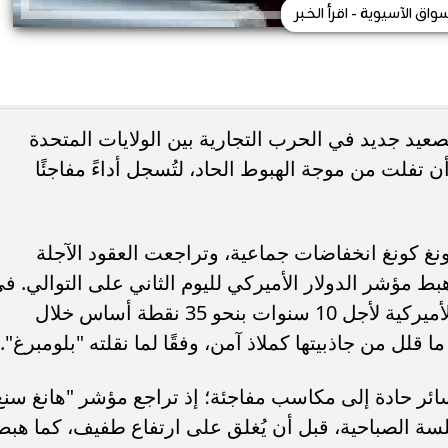
سواق الآسيوية - اقرأ الخبر
يد جديد في الحرب التجارية بين الولايات المتحدة
 تفلت من موجة الهبوط الحاد، لتُسجل أداءً مفاجئًا
 كونغ انخفاضات جماعية، وتراجعت العقود الآجلة
S&" بأكثر من 1.8%، كما هبط مؤشر الدولار الأميركي لليوم الثاني على التوالي. ف
المقابل، ارتفعت عوائد سندات الخزانة الأميركية لأجل 10 سنوات بنحو 35 نقطة أساس خلال
قلل من جاذبيتها كملاذ آمن، وفقًا لما نقلته "بلومبرغ".
ر حادة إلى مكاسب مفاجئة؛ إذ تراجع مؤشر "هانغ سنغ
" بنسبة 4.4% خلال الجلسة الصباحية، قبل أن يُغلق على ارتفاع طفيف، كما هب