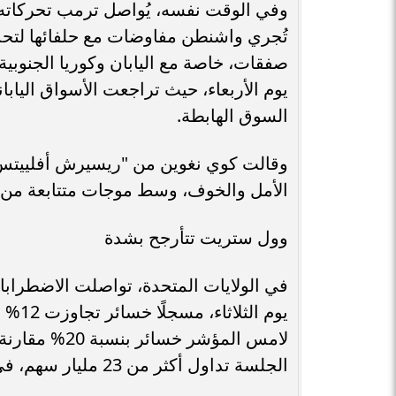
تُجري واشنطن مفاوضات مع حلفائها لتحدي
صفقات، خاصة مع اليابان وكوريا الجنوبي
السوق الهابطة.
وقالت كوي نغوين من "ريسيرش أفلييتس":
الأمل والخوف، وسط موجات متتابعة من ا
وول ستريت تتأرجح بشدة
يوم ا
لامس المؤشر خ
الجلسة تداول أكثر من 23 مليار سهم، في واحدة من أكثر الأيام ازدحامًا منذ سنوات.