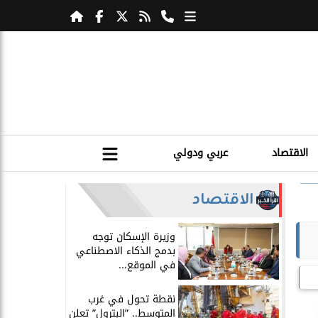
الاقتصاد
عربي ودولي
الاقتصاد
​وزيرة الإسكان توجه
بدمج الذكاء الاصطناعي
في الموقع...
​نقطة تحول في غرب
المتوسط.. ”البترول” تعلن