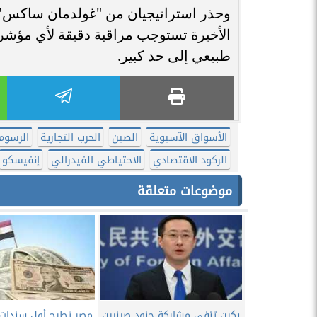
وحذر استراتيجيان من "غولدمان ساكس"،
الأخيرة تستوجب مراقبة دقيقة لأي مؤشر
طبيعي إلى حد كبير.
الأسواق الآسيوية
الصين
الحرب التجارية
الرسوم 
الركود الاقتصادي
الاحتياطي الفيدرالي
إنفيسكو
موضوعات متعلقة
بكين تنفي مشاركة جنود صينيين
مصر تطرح أول سندات 