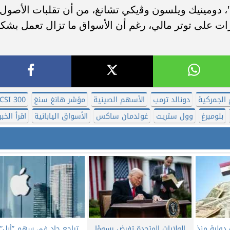
 دومينيك ويلسون وﭬيكي تشانغ، من أن تقلبات الأصول
ات على توتر مالي، رغم أن الأسواق ما تزال تعمل بشك
الجمركية
دونالد ترمب
الأسهم الصينية
مؤشر هانغ سنغ
CSI 300
بلومبرغ
وول ستريت
غولدمان ساكس
الأسواق اليابانية
اقرأ الخبر
دولية منذ
الولايات المتحدة تفرض رسومًا
تراجع حاد في سهم ”أبل” 