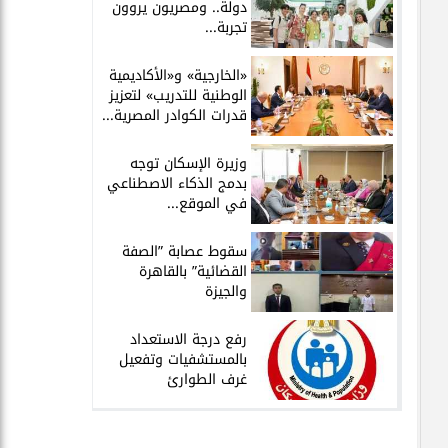
دولة.. ومصريون يروون
تجربة...
​«الخارجية» و«الأكاديمية
الوطنية للتدريب» لتعزيز
قدرات الكوادر المصرية...
​وزيرة الإسكان توجه
بدمج الذكاء الاصطناعي
في الموقع...
سقوط عصابة ”الصفة
القضائية” بالقاهرة
والجيزة
​رفع درجة الاستعداد
بالمستشفيات وتفعيل
غرف الطوارئ