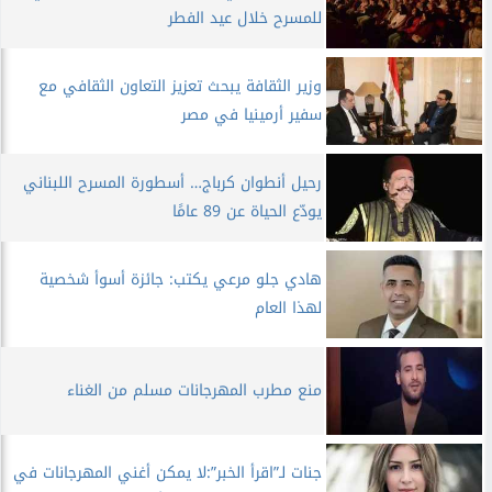
للمسرح خلال عيد الفطر
وزير الثقافة يبحث تعزيز التعاون الثقافي مع
سفير أرمينيا في مصر
رحيل أنطوان كرباج… أسطورة المسرح اللبناني
يودّع الحياة عن 89 عامًا
هادي جلو مرعي يكتب: جائزة أسوأ شخصية
لهذا العام
منع مطرب المهرجانات مسلم من الغناء
جنات لـ”اقرأ الخبر”:لا يمكن أغني المهرجانات في