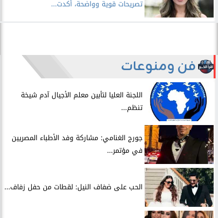
تصريحات قوية وواضحة، أكدت...
فن ومنوعات
اللجنة العليا لتأبين معلم الأجيال آدم شيخة
تنظم...
جورج الغنامي: مشاركة وفد الأطباء المصريين
في مؤتمر...
الحب على ضفاف النيل: لقطات من حفل زفاف...