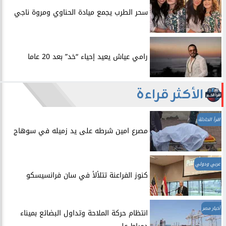
سحر الطرب يجمع ميادة الحناوي ومروة ناجي
رامي عياش يعيد إحياء “خد” بعد 20 عاما
الأكثر قراءة
اقرأ الحادثة
مصرع امين شرطه على يد زميله في سوهاج
عربي ودولي
​كنوز الفراعنة تتلألأ في سان فرانسيسكو
أخبار مصر
انتظام حركة الملاحة وتداول البضائع بميناء