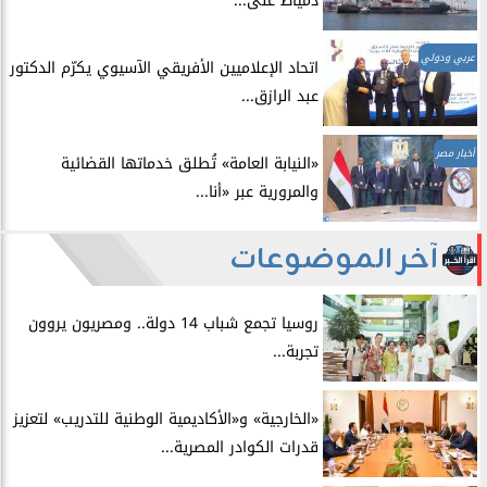
دمياط على...
عربي ودولي
اتحاد الإعلاميين الأفريقي الآسيوي يكرّم الدكتور
عبد الرازق...
أخبار مصر
​«النيابة العامة» تُطلق خدماتها القضائية
والمرورية عبر «أنا...
آخر الموضوعات
روسيا تجمع شباب 14 دولة.. ومصريون يروون
تجربة...
​«الخارجية» و«الأكاديمية الوطنية للتدريب» لتعزيز
قدرات الكوادر المصرية...