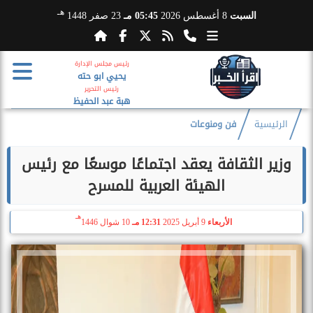
هـ
السبت
8 أغسطس 2026
05:45 مـ
23 صفر 1448
رئيس مجلس الإدارة
يحيي ابو حته
رئيس التحرير
هبة عبد الحفيظ
الرئيسية
فن ومنوعات
وزير الثقافة يعقد اجتماعًا موسعًا مع رئيس
الهيئة العربية للمسرح
هـ
الأربعاء
9 أبريل 2025
12:31 مـ
10 شوال 1446