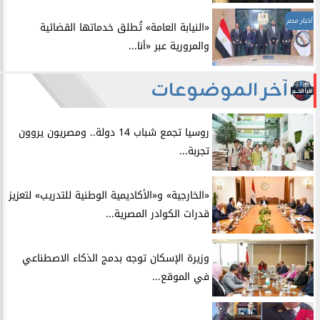
أخبار مصر
​«النيابة العامة» تُطلق خدماتها القضائية
والمرورية عبر «أنا...
آخر الموضوعات
روسيا تجمع شباب 14 دولة.. ومصريون يروون
تجربة...
​«الخارجية» و«الأكاديمية الوطنية للتدريب» لتعزيز
قدرات الكوادر المصرية...
​وزيرة الإسكان توجه بدمج الذكاء الاصطناعي
في الموقع...