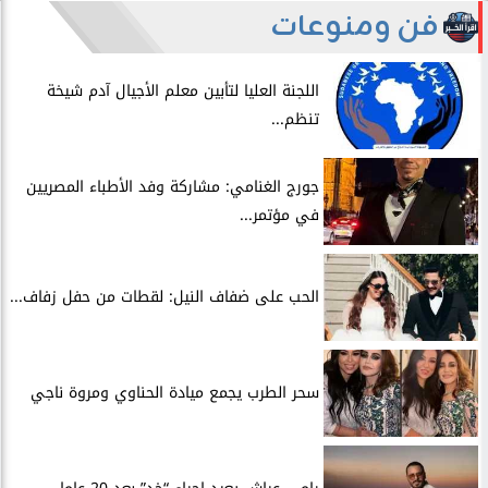
فن ومنوعات
اللجنة العليا لتأبين معلم الأجيال آدم شيخة
تنظم...
جورج الغنامي: مشاركة وفد الأطباء المصريين
في مؤتمر...
الحب على ضفاف النيل: لقطات من حفل زفاف...
سحر الطرب يجمع ميادة الحناوي ومروة ناجي