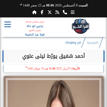
هـ
السبت
8 أغسطس 2026
08:06 مـ
23 صفر 1448
رئيس مجلس الإدارة
يحيي ابو حته
رئيس التحرير
هبة عبد الحفيظ
الرئيسية
فن ومنوعات
أحمد شفيق يورّط ليلى علوي
هـ
الأربعاء
9 أبريل 2025
11:06 صـ
10 شوال 1446