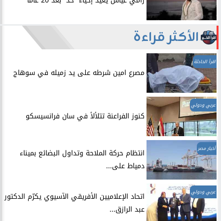
رامي عياش يعيد إحياء “خد” بعد 20 عاما
الأكثر قراءة
اقرأ الحادثة
مصرع امين شرطه على يد زميله في سوهاج
عربي ودولي
​كنوز الفراعنة تتلألأ في سان فرانسيسكو
أخبار مصر
انتظام حركة الملاحة وتداول البضائع بميناء
دمياط على...
عربي ودولي
اتحاد الإعلاميين الأفريقي الآسيوي يكرّم الدكتور
عبد الرازق...