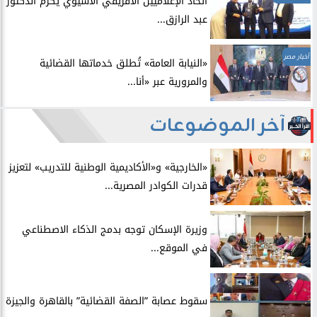
اتحاد الإعلاميين الأفريقي الآسيوي يكرّم الدكتور
عبد الرازق...
أخبار مصر
​«النيابة العامة» تُطلق خدماتها القضائية
والمرورية عبر «أنا...
آخر الموضوعات
​«الخارجية» و«الأكاديمية الوطنية للتدريب» لتعزيز
قدرات الكوادر المصرية...
​وزيرة الإسكان توجه بدمج الذكاء الاصطناعي
في الموقع...
سقوط عصابة ”الصفة القضائية” بالقاهرة والجيزة