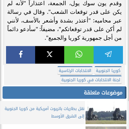
وقدم يون سوك يول، الجمعة، اعتذاراً "لأنه لم
يكن على قدر توقعات الشعب". وقال في رسالة
عبر محاميه: "أعتذر بشدة وأشعر بالأسف، لأنني
لم أكن على قدر توقعاتكم"، مضيفاً: "سأدعو دائماً
من أجل جمهورية كوريا والجميع".
كوريا الجنوبية
الانتخابات الرئاسية
لجنة الانتخابات في كوريا الجنوبية
موضوعات متعلقة
نقل بطاريات باتريوت أمريكية من كوريا الجنوبية
إلى الشرق الأوسط