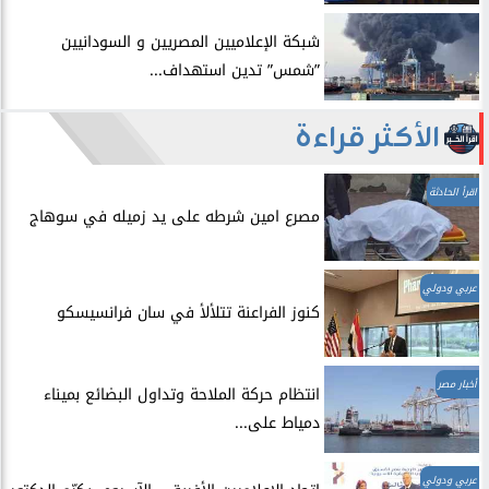
شبكة الإعلاميين المصريين و السودانيين
”شمس” تدين استهداف...
الأكثر قراءة
اقرأ الحادثة
مصرع امين شرطه على يد زميله في سوهاج
عربي ودولي
​كنوز الفراعنة تتلألأ في سان فرانسيسكو
أخبار مصر
انتظام حركة الملاحة وتداول البضائع بميناء
دمياط على...
عربي ودولي