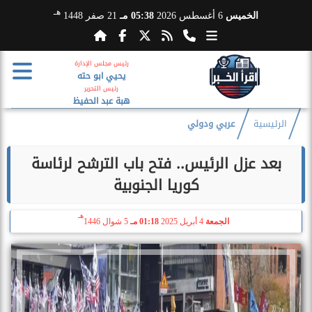
هـ
الخميس
6 أغسطس 2026
05:38 مـ
21 صفر 1448
رئيس مجلس الإدارة
يحيي ابو حته
رئيس التحرير
هبة عبد الحفيظ
الرئيسية
عربي ودولي
بعد عزل الرئيس.. فتح باب الترشح لرئاسة
كوريا الجنوبية
هـ
الجمعة
4 أبريل 2025
01:18 مـ
5 شوال 1446