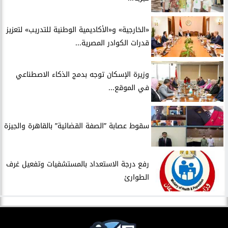
​«الخارجية» و«الأكاديمية الوطنية للتدريب» لتعزيز
قدرات الكوادر المصرية...
​وزيرة الإسكان توجه بدمج الذكاء الاصطناعي
في الموقع...
سقوط عصابة ”الصفة القضائية” بالقاهرة والجيزة
​رفع درجة الاستعداد بالمستشفيات وتفعيل غرف
الطوارئ