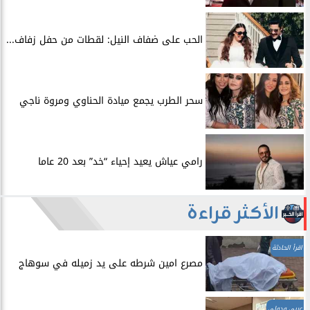
الحب على ضفاف النيل: لقطات من حفل زفاف...
سحر الطرب يجمع ميادة الحناوي ومروة ناجي
رامي عياش يعيد إحياء “خد” بعد 20 عاما
الأكثر قراءة
اقرأ الحادثة
مصرع امين شرطه على يد زميله في سوهاج
عربي ودولي