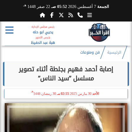
هـ
الجمعة
7 أغسطس 2026
05:52 صـ
22 صفر 1448
رئيس مجلس الإدارة
يحيي ابو حته
رئيس التحرير
هبة عبد الحفيظ
الرئيسية
فن ومنوعات
إصابة أحمد فهيم بجلطة أثناء تصوير
مسلسل ”سيد الناس”
هـ
الأحد
30 مارس 2025
02:55 مـ
30 رمضان 1446