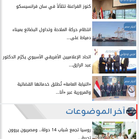
​كنوز الفراعنة تتلألأ في سان فرانسيسكو
أخبار مصر
انتظام حركة الملاحة وتداول البضائع بميناء
دمياط على...
عربي ودولي
اتحاد الإعلاميين الأفريقي الآسيوي يكرّم الدكتور
عبد الرازق...
أخبار مصر
​«النيابة العامة» تُطلق خدماتها القضائية
والمرورية عبر «أنا...
آخر الموضوعات
روسيا تجمع شباب 14 دولة.. ومصريون يروون
تجربة...