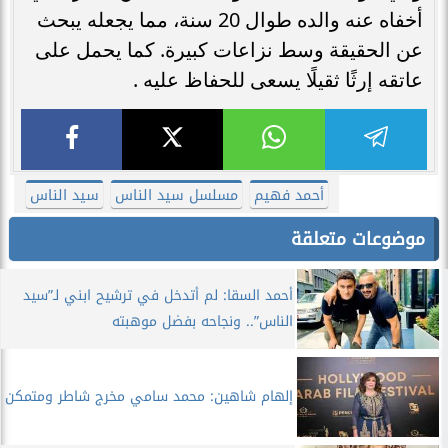
أخفاه عنه والده طوال 20 سنة، مما يجعله يبحث
عن الحقيقة وسط نزاعات كبيرة. كما يحمل على
عاتقه إرثًا ثقيلًا يسعى للحفاظ عليه .
أحمد فهيم
مسلسل سيد الناس
سيد الناس
موضوعات متعلقة
أحمد السقا: لم أتدخل في ترشيح ابني لـ”سيد
الناس”.. ونجاحه بفضل موهبته
إلهام شاهين: محمد سامي مخرج شاطر ومتمكن