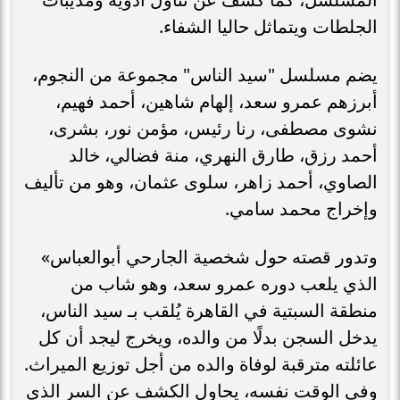
الجلطات ويتماثل حاليا الشفاء.
يضم مسلسل "سيد الناس" مجموعة من النجوم،
أبرزهم عمرو سعد، إلهام شاهين، أحمد فهيم،
نشوى مصطفى، رنا رئيس، مؤمن نور، بشرى،
أحمد رزق، طارق النهري، منة فضالي، خالد
الصاوي، أحمد زاهر، سلوى عثمان، وهو من تأليف
وإخراج محمد سامي.
وتدور قصته حول شخصية الجارحي أبوالعباس»
الذي يلعب دوره عمرو سعد، وهو شاب من
منطقة السبتية في القاهرة يُلقب بـ سيد الناس،
يدخل السجن بدلًا من والده، ويخرج ليجد أن كل
عائلته مترقبة لوفاة والده من أجل توزيع الميراث.
وفي الوقت نفسه، يحاول الكشف عن السر الذي