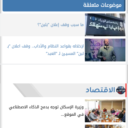
موضوعات متعلقة
ما سبب وقف إعلان ”بلبن”؟
لإخلاله بقواعد النظام والآداب.. وقف اعلان ”بـ
لبن” المسيئ لـ ”العبد”
الاقتصاد
​وزيرة الإسكان توجه بدمج الذكاء الاصطناعي
في الموقع...