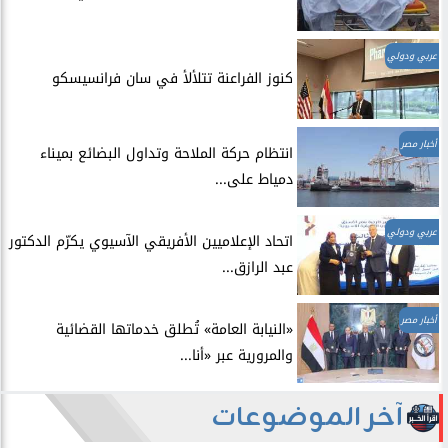
عربي ودولي
​كنوز الفراعنة تتلألأ في سان فرانسيسكو
أخبار مصر
انتظام حركة الملاحة وتداول البضائع بميناء
دمياط على...
عربي ودولي
اتحاد الإعلاميين الأفريقي الآسيوي يكرّم الدكتور
عبد الرازق...
أخبار مصر
​«النيابة العامة» تُطلق خدماتها القضائية
والمرورية عبر «أنا...
آخر الموضوعات