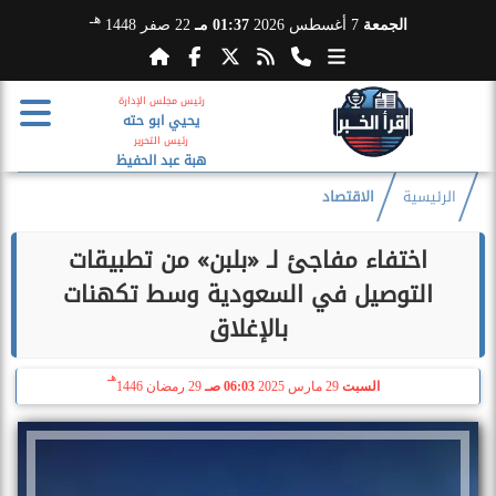
هـ
الجمعة
7 أغسطس 2026
01:37 مـ
22 صفر 1448
رئيس مجلس الإدارة
يحيي ابو حته
رئيس التحرير
هبة عبد الحفيظ
الرئيسية
الاقتصاد
اختفاء مفاجئ لـ «بلبن» من تطبيقات
التوصيل في السعودية وسط تكهنات
بالإغلاق
هـ
السبت
29 مارس 2025
06:03 صـ
29 رمضان 1446