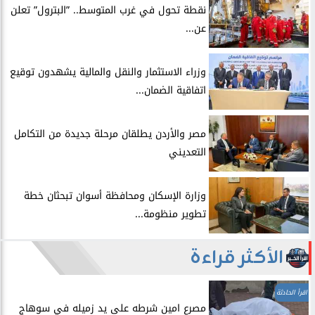
​نقطة تحول في غرب المتوسط.. ”البترول” تعلن
عن...
​وزراء الاستثمار والنقل والمالية يشهدون توقيع
اتفاقية الضمان...
​مصر والأردن يطلقان مرحلة جديدة من التكامل
التعديني
وزارة الإسكان ومحافظة أسوان تبحثان خطة
تطوير منظومة...
الأكثر قراءة
اقرأ الحادثة
مصرع امين شرطه على يد زميله في سوهاج