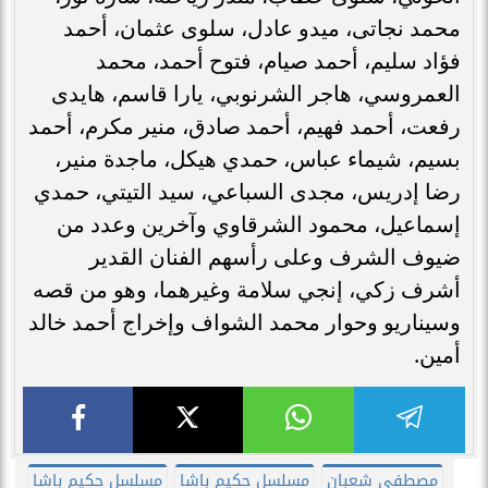
محمد نجاتى، ميدو عادل، سلوى عثمان، أحمد
فؤاد سليم، أحمد صيام، فتوح أحمد، محمد
العمروسي، هاجر الشرنوبي، يارا قاسم، هايدى
رفعت، أحمد فهيم، أحمد صادق، منير مكرم، أحمد
بسيم، شيماء عباس، حمدي هيكل، ماجدة منير،
رضا إدريس، مجدى السباعي، سيد التيتي، حمدي
إسماعيل، محمود الشرقاوي وآخرين وعدد من
ضيوف الشرف وعلى رأسهم الفنان القدير
أشرف زكي، إنجي سلامة وغيرهما، وهو من قصه
وسيناريو وحوار محمد الشواف وإخراج أحمد خالد
أمين.
مصطفى شعبان
مسلسل حكيم باشا
مسلسل حكيم باشا