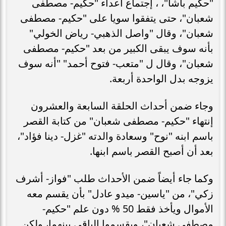
"حكيم باشا"، ، إجتماع أعداء "حكيم- مصطفى
شعبان"، حتى يتفقوا سويا على "حكيم- مصطفى
شعبان"، وقال "واصل الذهبي- رياض الخولي"
بأنه سوف يبقى الكبير من بعد "حكيم- مصطفى
شعبان"، وقال ل "متعب- فتوح أحمد" "أنه سوف
يزوجه بدل الواحدة أربعة.
وجاء ضمن أحداث الحلقة السابعة والعشرون
إنتهاء "حكيم- مصطفى شعبان" من كتابة القصر
باسم ابنه "نوح" وسعادة والدته "غزل- دينا فؤاد"،
بعد أن أصبح القصر باسم ابنها.
وكما جاء أيضاً ضمن الأحداث طلب "فواز- أشرف
زكي"، من "ياسين- ميدو عادل" بأن يقسم معه
الأموال ويأخذ فقط 50 % دون علم "حكيم-
مصطفى شعبان"، ويقسموا الباقي بينهما، ولكن