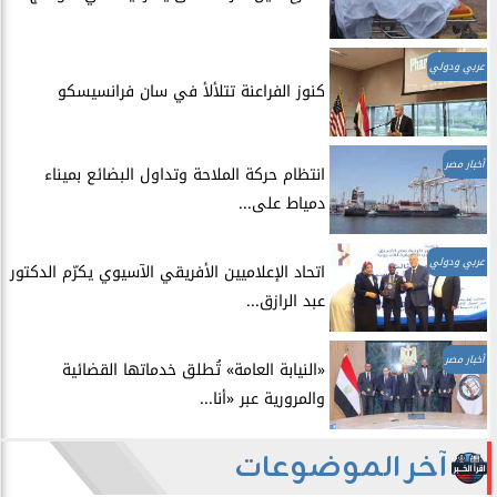
عربي ودولي
​كنوز الفراعنة تتلألأ في سان فرانسيسكو
أخبار مصر
انتظام حركة الملاحة وتداول البضائع بميناء
دمياط على...
عربي ودولي
اتحاد الإعلاميين الأفريقي الآسيوي يكرّم الدكتور
عبد الرازق...
أخبار مصر
​«النيابة العامة» تُطلق خدماتها القضائية
والمرورية عبر «أنا...
آخر الموضوعات