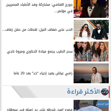
جورج الغنامي: مشاركة وفد الأطباء المصريين
في مؤتمر...
الحب على ضفاف النيل: لقطات من حفل زفاف...
سحر الطرب يجمع ميادة الحناوي ومروة ناجي
رامي عياش يعيد إحياء “خد” بعد 20 عاما
الأكثر قراءة
اقرأ الحادثة
مصرع امين شرطه على يد زميله في سوهاج