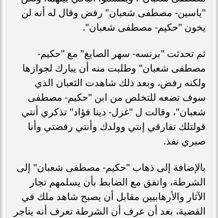
"ياسين- مصطفى شعبان" رفض وقال له أنه لن
يخون "حكيم- مصطفى شعبان".
ثم تحدثت "برنسه- سهر الصايغ" مع "حكيم-
مصطفى شعبان" وطلبت منه أن يبارك لجوازها
ولكنه رفض، وبعد ذلك شاهدت الثعبان الذي
سوف تضعه للتخلص من ابن "حكيم- مصطفى
شعبان"، وقالت ل "غزل- دينا فؤاد" تذكري أنتي
قولتلك تفارقي إنتي وولدك وأنتي رفضتي وأنا
صبري نفذ.
بالإضافة إلى ذهاب "حكيم- مصطفى شعبان" إلى
الشرطة، واتفق مع الضابط بأن يسلمهم تجار
الآثار والأرهابيين مقابل أن يصبح شاهد ملك في
القضية، بعد أن عرف أن الشرطة تعرف أنه يتاجر