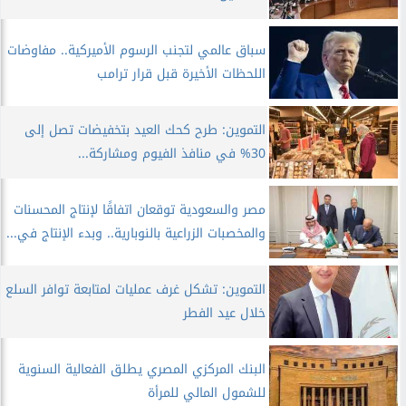
سباق عالمي لتجنب الرسوم الأميركية.. مفاوضات
اللحظات الأخيرة قبل قرار ترامب
التموين: طرح كحك العيد بتخفيضات تصل إلى
30% في منافذ الفيوم ومشاركة...
مصر والسعودية توقعان اتفاقًا لإنتاج المحسنات
والمخصبات الزراعية بالنوبارية.. وبدء الإنتاج في...
التموين: تشكل غرف عمليات لمتابعة توافر السلع
خلال عيد الفطر
البنك المركزي المصري يطلق الفعالية السنوية
للشمول المالي للمرأة