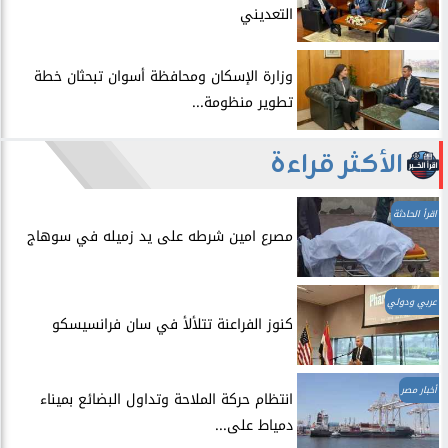
التعديني
وزارة الإسكان ومحافظة أسوان تبحثان خطة
تطوير منظومة...
الأكثر قراءة
اقرأ الحادثة
مصرع امين شرطه على يد زميله في سوهاج
عربي ودولي
​كنوز الفراعنة تتلألأ في سان فرانسيسكو
أخبار مصر
انتظام حركة الملاحة وتداول البضائع بميناء
دمياط على...