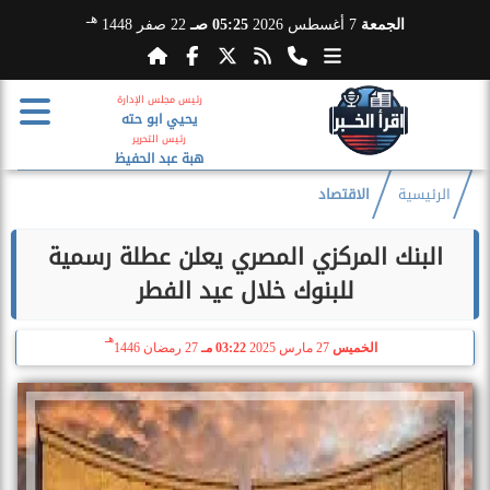
هـ
الجمعة
7 أغسطس 2026
05:25 صـ
22 صفر 1448
رئيس مجلس الإدارة
يحيي ابو حته
رئيس التحرير
هبة عبد الحفيظ
الرئيسية
الاقتصاد
البنك المركزي المصري يعلن عطلة رسمية
للبنوك خلال عيد الفطر
هـ
الخميس
27 مارس 2025
03:22 مـ
27 رمضان 1446