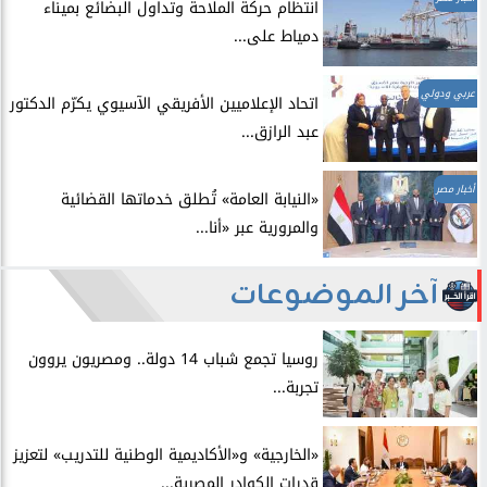
انتظام حركة الملاحة وتداول البضائع بميناء
دمياط على...
عربي ودولي
اتحاد الإعلاميين الأفريقي الآسيوي يكرّم الدكتور
عبد الرازق...
أخبار مصر
​«النيابة العامة» تُطلق خدماتها القضائية
والمرورية عبر «أنا...
آخر الموضوعات
روسيا تجمع شباب 14 دولة.. ومصريون يروون
تجربة...
​«الخارجية» و«الأكاديمية الوطنية للتدريب» لتعزيز
قدرات الكوادر المصرية...