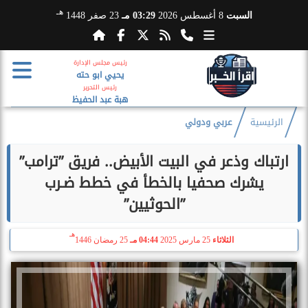
هـ
السبت
8 أغسطس 2026
03:29 مـ
23 صفر 1448
رئيس مجلس الإدارة
يحيي ابو حته
رئيس التحرير
هبة عبد الحفيظ
الرئيسية
عربي ودولي
ارتباك وذعر في البيت الأبيض.. فريق ”ترامب”
يشرك صحفيا بالخطأ في خطط ضـرب
”الحوثيين”
هـ
الثلاثاء
25 مارس 2025
04:44 مـ
25 رمضان 1446