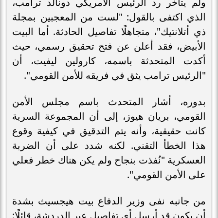
ولم يتأخر رد الرئيس الأمريكي دونالد ترامب،
الذي اكتفى بالقول: "لست من المعجبين بمجلة
ذي أتلانتيك"، متجاهلًا تفاصيل الحادثة. أما البيت
الأبيض، فقد أعلن عن فتح تحقيق رسمي، حيث
أكدت المتحدثة باسمه، كارولين ليفيت، أن
"الرئيس ترامب يثق في فريقه للأمن القومي".
بدوره، أشار المتحدث باسم مجلس الأمن
القومي، بريان هيوز، إلى أن المجموعة السرية
كانت حقيقية، وأنه يتم التدقيق في كيفية وقوع
هذا الخطأ التقني. لكنه شدد على أن الضربة
العسكرية "نُفذت بنجاح ولم يكن هناك خطر فعلي
على الأمن القومي".
من جانبه نفى وزير الدفاع بيت هيجسيث بشدة
أن يكون قد أرسل أي تفاصيل عبر الدردشة، قائلًا: