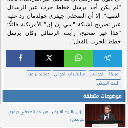
"لم يكن أحد يرسل خطط حرب عبر الرسائل
النصية". إلا أن الصحفي جيفري جولدمان رد عليه
عبر تصريح لشبكة "سي إن إن" الأمريكية قائلًا:
"هذا غير صحيح، رأيت الرسائل وكان يرسل
خطط الحرب بالفعل".
امريكا
الحوثيين
ميليشيات الحوثي
دونالد ترامب
البيت الابيض
موضوعات متعلقة
زلزال بالبيت الأبيض.. من هو الصحفي جيفري
غولدبرغ؟