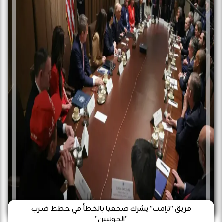
فريق ”ترامب” يشرك صحفيا بالخطأ في خطط ضـرب
”الحوثيين”