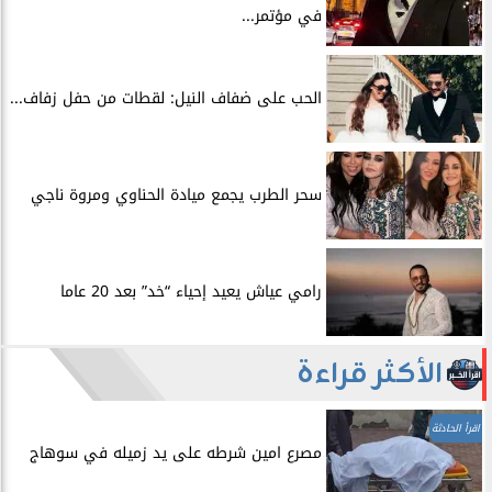
في مؤتمر...
الحب على ضفاف النيل: لقطات من حفل زفاف...
سحر الطرب يجمع ميادة الحناوي ومروة ناجي
رامي عياش يعيد إحياء “خد” بعد 20 عاما
الأكثر قراءة
اقرأ الحادثة
مصرع امين شرطه على يد زميله في سوهاج