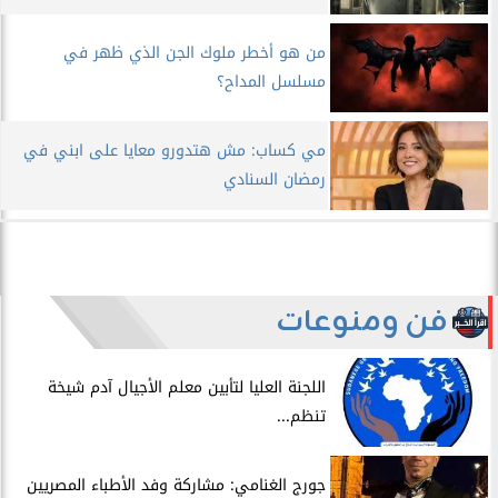
من هو أخطر ملوك الجن الذي ظهر في
مسلسل المداح؟
مي كساب: مش هتدورو معايا على ابني في
رمضان السنادي
فن ومنوعات
اللجنة العليا لتأبين معلم الأجيال آدم شيخة
تنظم...
جورج الغنامي: مشاركة وفد الأطباء المصريين