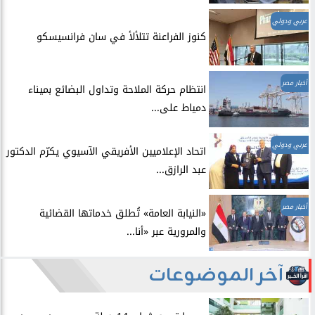
عربي ودولي
​كنوز الفراعنة تتلألأ في سان فرانسيسكو
أخبار مصر
انتظام حركة الملاحة وتداول البضائع بميناء
دمياط على...
عربي ودولي
اتحاد الإعلاميين الأفريقي الآسيوي يكرّم الدكتور
عبد الرازق...
أخبار مصر
​«النيابة العامة» تُطلق خدماتها القضائية
والمرورية عبر «أنا...
آخر الموضوعات