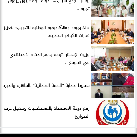
روسيا تجمع شباب 14 دولة.. ومصريون يروون
تجربة...
​«الخارجية» و«الأكاديمية الوطنية للتدريب» لتعزيز
قدرات الكوادر المصرية...
​وزيرة الإسكان توجه بدمج الذكاء الاصطناعي
في الموقع...
سقوط عصابة ”الصفة القضائية” بالقاهرة والجيزة
​رفع درجة الاستعداد بالمستشفيات وتفعيل غرف
الطوارئ