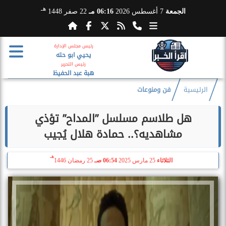
هـ
الجمعة
7 أغسطس 2026
06:16 مـ
22 صفر 1448
رئيس مجلس الإدارة
يحيي ابو حته
رئيس التحرير
هبة عبد الحفيظ
الرئيسية
فن ومنوعات
هل طلاسم مسلسل ”المداح” تؤذي
مشاهديه؟.. حمادة هلال يُجيب
هـ
الثلاثاء
25 مارس 2025
06:54 صـ
25 رمضان 1446