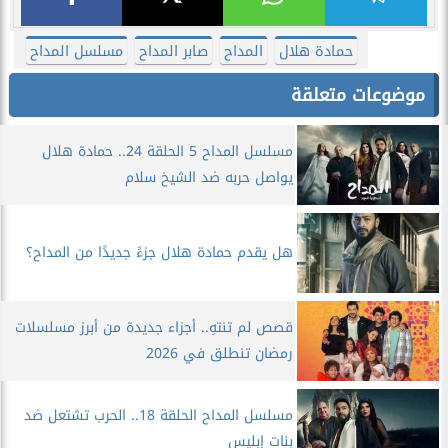
حمادة هلال
المداح
صابر المداح
مسلسل المداح
موضوعات متعلقة
مسلسل المداح 5 الحلقة 24.. حمادة هلال
يواصل حربه ضد الشيخ سلام
هل يقدم حمادة هلال جزءً جديدًا من المداح؟
قصص لم تنتهِ.. أجزاء جديدة من أبرز مسلسلات
رمضان تنطلق في 2026
مسلسل المداح الحلقة 18.. الحرب تشتعل ضد
بنات إبليس