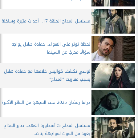
مسلسل المداح الحلقة 17.. أحداث مثيرة وساخنة
لحظة توتر على الهواء.. حمادة هلال يواجه
سؤالًا محرجًا عن السينما
لوسي تكشف كواليس خلافها مع حمادة هلال
بسبب عفاريت ”المداح”
دراما رمضان 2025 تحت المجهر: من الفائز الأكبر؟
مسلسل المداح 5: أسطورة العهد.. صابر المداح
يعود من الموت لمواجهة بنات...