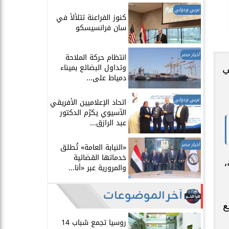
عربي ودولي
​كنوز الفراعنة تتلألأ في
سان فرانسيسكو
أخبار مصر
انتظام حركة الملاحة
وتداول البضائع بميناء
ي
دمياط على...
عربي ودولي
اتحاد الإعلاميين الأفريقي
الآسيوي يكرّم الدكتور
عبد الرازق...
أخبار مصر
​«النيابة العامة» تُطلق
خدماتها القضائية
،
والمرورية عبر «أنا...
آخر الموضوعات
ع
روسيا تجمع شباب 14