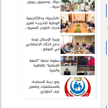
دولة.. ومصريون يروون
تجربة...
​«الخارجية» و«الأكاديمية
الوطنية للتدريب» لتعزيز
قدرات الكوادر المصرية...
​وزيرة الإسكان توجه
بدمج الذكاء الاصطناعي
في الموقع...
سقوط عصابة ”الصفة
القضائية” بالقاهرة
والجيزة
​رفع درجة الاستعداد
بالمستشفيات وتفعيل
غرف الطوارئ