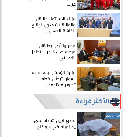
عن...
​وزراء الاستثمار والنقل
والمالية يشهدون توقيع
اتفاقية الضمان...
​مصر والأردن يطلقان
مرحلة جديدة من التكامل
التعديني
وزارة الإسكان ومحافظة
أسوان تبحثان خطة
تطوير منظومة...
الأكثر قراءة
اقرأ الحادثة
مصرع امين شرطه على
يد زميله في سوهاج