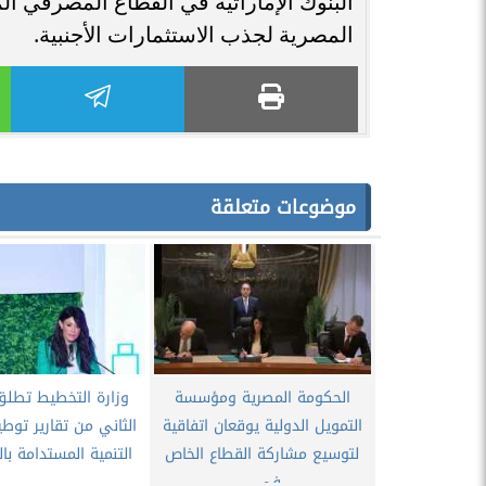
البنوك الإماراتية في القطاع المصرفي
المصرية لجذب الاستثمارات الأجنبية.
موضوعات متعلقة
الحكومة المصرية ومؤسسة
وزارة التخطيط تطلق 
التمويل الدولية يوقعان اتفاقية
الثاني من تقارير توط
لتوسيع مشاركة القطاع الخاص
التنمية المستدامة با
في...