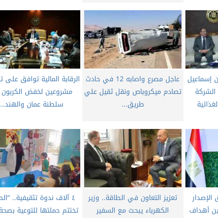
ن إسماعيل
عاجل مصرع واصابه 12 في حادث
الرقابة المالية توافق على 
 الشركة
تصادم ميكروباص ونقل ثقيل علي
مشروعين لخفض الكربون 
لغذائية
طريق...
سلطنة عمان والهند...
الإصدار
تعزيز التعاون في الطاقة.. وزير
٤ آلاف ندوة تثقيفية.. “ال
ين أهداف
الكهرباء يبحث مع السفير
تختتم حملتها للتوعية بصحة