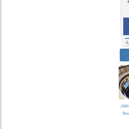
ة
رصة المصرية تخسر 19 مليار
وسط