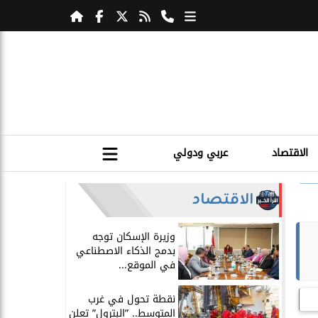
الاقتصاد
عربي ودولي
الاقتصاد
​وزيرة الإسكان توجه
بدمج الذكاء الاصطناعي
في الموقع...
​نقطة تحول في غرب
المتوسط.. ”البترول” تعلن