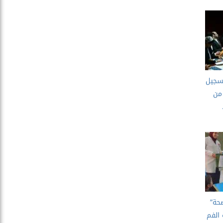
تسجيل
من
صحة”
 الفم