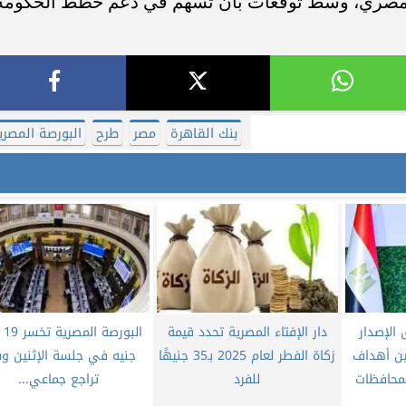
 المصري، وسط توقعات بأن تسهم في دعم خطط الحكومة
بنك القاهرة
مصر
طرح
البورصة المصري
الإصدار
دار الإفتاء المصرية تحدد قيمة
البو
ين أهداف
زكاة الفطر لعام 2025 بـ35 جنيهًا
جنيه في جلسة الإثنين 
لمحافظات
للفرد
تراجع جماعي...