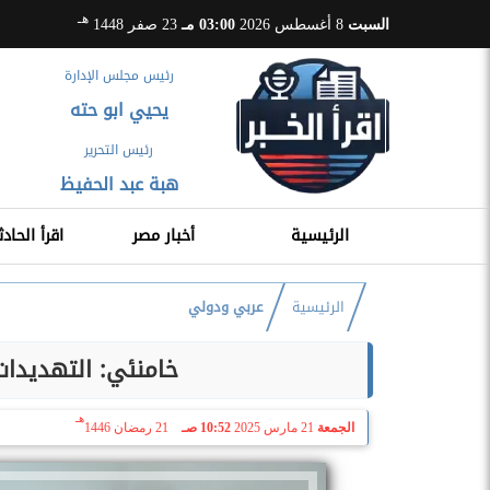
هـ
السبت
8 أغسطس 2026
03:00 مـ
23 صفر 1448
رئيس مجلس الإدارة
يحيي ابو حته
رئيس التحرير
هبة عبد الحفيظ
الرئيسية
أخبار مصر
اقرأ الحادث
الرئيسية
عربي ودولي
خامنئي: التهديدات 
هـ
الجمعة
21 مارس 2025
10:52 صـ
21 رمضان 1446