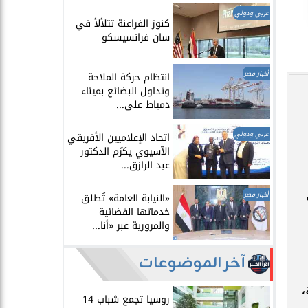
عربي ودولي
​كنوز الفراعنة تتلألأ في
سان فرانسيسكو
أخبار مصر
انتظام حركة الملاحة
وتداول البضائع بميناء
دمياط على...
عربي ودولي
اتحاد الإعلاميين الأفريقي
الآسيوي يكرّم الدكتور
عبد الرازق...
أخبار مصر
​«النيابة العامة» تُطلق
خدماتها القضائية
والمرورية عبر «أنا...
آخر الموضوعات
،
روسيا تجمع شباب 14