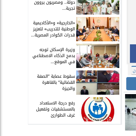
دولة.. ومصريون يروون
تجربة...
​«الخارجية» و«الأكاديمية
الوطنية للتدريب» لتعزيز
قدرات الكوادر المصرية...
​وزيرة الإسكان توجه
بدمج الذكاء الاصطناعي
في الموقع...
ن
سقوط عصابة ”الصفة
القضائية” بالقاهرة
والجيزة
​رفع درجة الاستعداد
بالمستشفيات وتفعيل
غرف الطوارئ