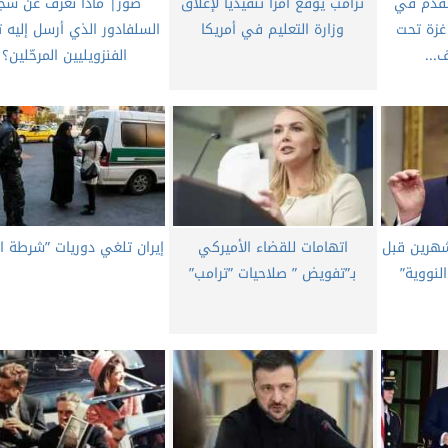
تقدم في
ترامب يوقع أمرا تنفيذيا لإغلاق
صور| ماذا نعرف عن سج
غزة تحت
وزارة التعليم في أمريكا
السلفادور الذي أرسل إليه ت
...
الفنزويليين المرحّلين؟
هرين قبل
اتهامات للقضاء الأميركي
إيران تلغي دوريات ”شرطة ال
لنووية”
بـ”تفويض ” صلاحيات ”ترامب”