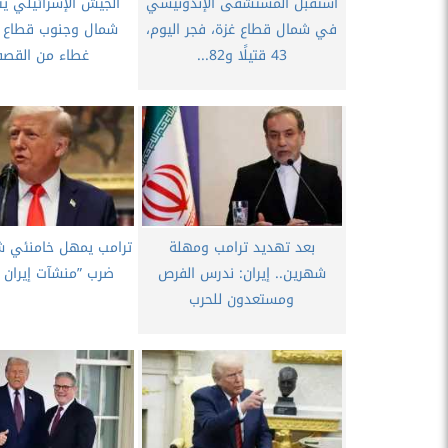
استقبل المستشفى الإندونيسي
الجيش الإسرائيلي ي
في شمال قطاع غزة، فجر اليوم،
شمال وجنوب قطاع 
43 قتيلًا و82...
غطاء من القصف
بعد تهديد ترامب ومهلة
ترامب يمهل خامنئي ش
شهرين.. إيران: ندرس الفرص
ضرب ”منشآت إيران ا
ومستعدون للحرب