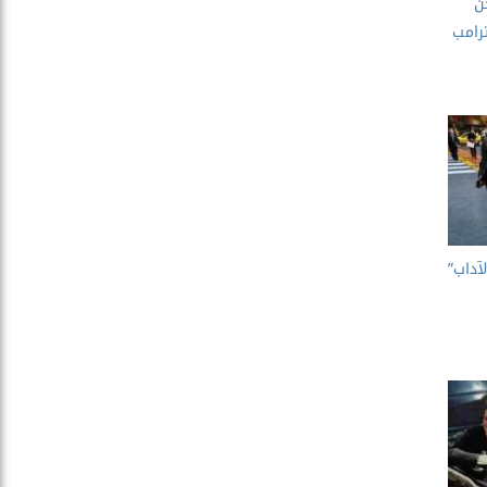
ن
رامب
آداب”