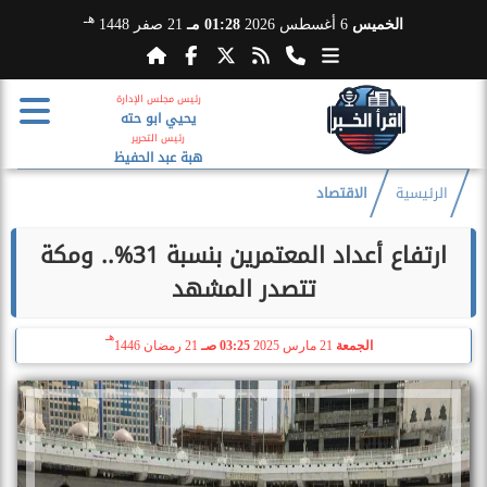
هـ
الخميس
6 أغسطس 2026
01:28 مـ
21 صفر 1448
رئيس مجلس الإدارة
يحيي ابو حته
رئيس التحرير
هبة عبد الحفيظ
الرئيسية
الاقتصاد
ارتفاع أعداد المعتمرين بنسبة 31%.. ومكة
تتصدر المشهد
هـ
الجمعة
21 مارس 2025
03:25 صـ
21 رمضان 1446