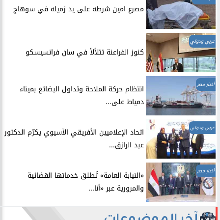
مصرع امين شرطه على يد زميله في سوهاج
عربي ودولي
​كنوز الفراعنة تتلألأ في سان فرانسيسكو
أخبار مصر
انتظام حركة الملاحة وتداول البضائع بميناء
دمياط على...
عربي ودولي
اتحاد الإعلاميين الأفريقي الآسيوي يكرّم الدكتور
عبد الرازق...
أخبار مصر
​«النيابة العامة» تُطلق خدماتها القضائية
والمرورية عبر «أنا...
آخر الموضوعات