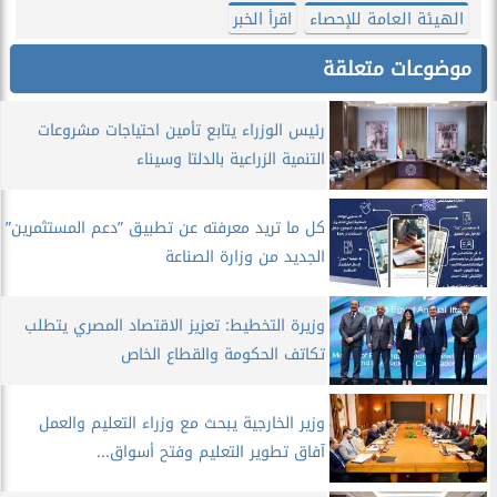
الهيئة العامة للإحصاء
اقرأ الخبر
موضوعات متعلقة
رئيس الوزراء يتابع تأمين احتياجات مشروعات
التنمية الزراعية بالدلتا وسيناء
كل ما تريد معرفته عن تطبيق ”دعم المستثمرين”
الجديد من وزارة الصناعة
وزيرة التخطيط: تعزيز الاقتصاد المصري يتطلب
تكاتف الحكومة والقطاع الخاص
وزير الخارجية يبحث مع وزراء التعليم والعمل
آفاق تطوير التعليم وفتح أسواق...