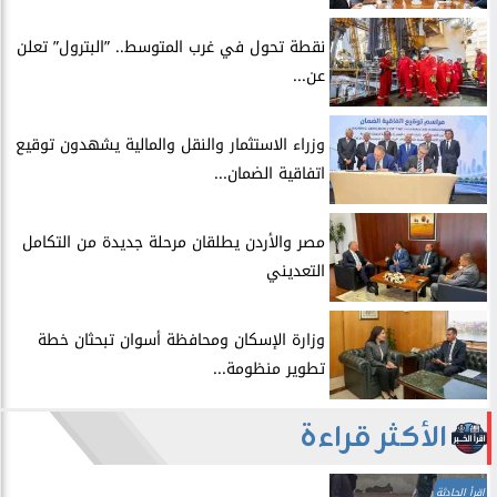
​نقطة تحول في غرب المتوسط.. ”البترول” تعلن
عن...
​وزراء الاستثمار والنقل والمالية يشهدون توقيع
اتفاقية الضمان...
​مصر والأردن يطلقان مرحلة جديدة من التكامل
التعديني
وزارة الإسكان ومحافظة أسوان تبحثان خطة
تطوير منظومة...
الأكثر قراءة
اقرأ الحادثة