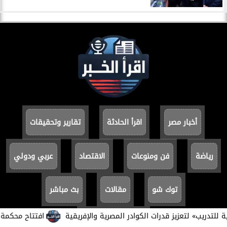
أخبار مصر
اقرأ الحادثة
تقارير وتحقيقات
رياضة
فن ومنوعات
الاقتصاد
عربي ودولي
توك شو
مقالات
بث مباشر
تدريب» لتعزيز قدرات الكوادر المصرية والإفريقية
افتتاح محكمة بورفؤ
سياسة الخصوصية